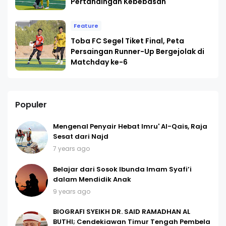
Pertandingan Kebebasan
Feature
Toba FC Segel Tiket Final, Peta
Persaingan Runner-Up Bergejolak di
Matchday ke-6
Populer
Mengenal Penyair Hebat Imru' Al-Qais, Raja
Sesat dari Najd
7 years ago
Belajar dari Sosok Ibunda Imam Syafi’i
dalam Mendidik Anak
9 years ago
BIOGRAFI SYEIKH DR. SAID RAMADHAN AL
BUTHI; Cendekiawan Timur Tengah Pembela