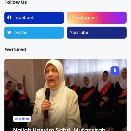
Follow Us
facebook
instagram
twitter
YouTube
Featured
Al Azhar
Nailah Hasyim Sabri, Mufassirah