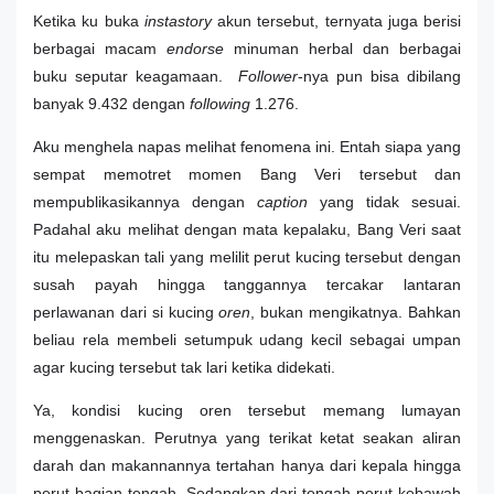
Ketika ku buka
instastory
akun tersebut, ternyata juga berisi
berbagai macam
endorse
minuman herbal dan berbagai
buku seputar keagamaan.
Follower
-nya pun bisa dibilang
banyak 9.432 dengan
following
1.276.
Aku menghela napas melihat fenomena ini. Entah siapa yang
sempat memotret momen Bang Veri tersebut dan
mempublikasikannya dengan
caption
yang tidak sesuai.
Padahal aku melihat dengan mata kepalaku, Bang Veri saat
itu melepaskan tali yang melilit perut kucing tersebut dengan
susah payah hingga tanggannya tercakar lantaran
perlawanan dari si kucing
oren
, bukan mengikatnya. Bahkan
beliau rela membeli setumpuk udang kecil sebagai umpan
agar kucing tersebut tak lari ketika didekati.
Ya, kondisi kucing oren tersebut memang lumayan
menggenaskan. Perutnya yang terikat ketat seakan aliran
darah dan makannannya tertahan hanya dari kepala hingga
perut bagian tengah. Sedangkan dari tengah perut kebawah