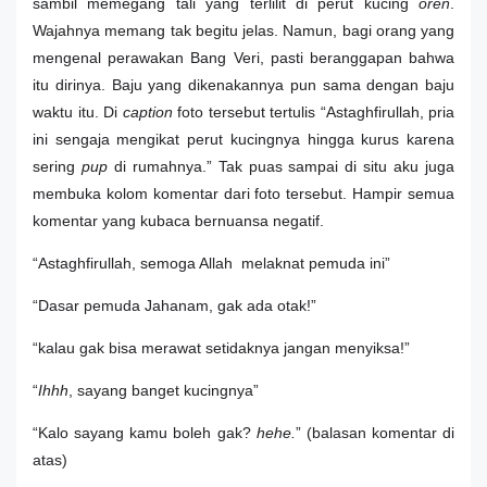
sambil memegang tali yang terlilit di perut kucing
oren
.
Wajahnya memang tak begitu jelas. Namun, bagi orang yang
mengenal perawakan Bang Veri, pasti beranggapan bahwa
itu dirinya. Baju yang dikenakannya pun sama dengan baju
waktu itu. Di
caption
foto tersebut tertulis “Astaghfirullah, pria
ini sengaja mengikat perut kucingnya hingga kurus karena
sering
pup
di rumahnya.” Tak puas sampai di situ aku juga
membuka kolom komentar dari foto tersebut. Hampir semua
komentar yang kubaca bernuansa negatif.
“Astaghfirullah, semoga Allah melaknat pemuda ini”
“Dasar pemuda Jahanam, gak ada otak!”
“kalau gak bisa merawat setidaknya jangan menyiksa!”
“
Ihhh
, sayang banget kucingnya”
“Kalo sayang kamu boleh gak?
hehe.
” (balasan komentar di
atas)