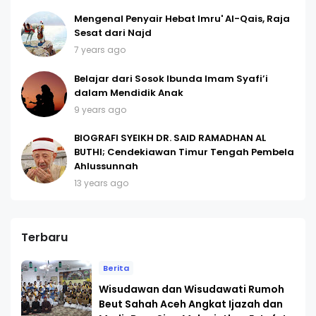
Mengenal Penyair Hebat Imru' Al-Qais, Raja
Sesat dari Najd
7 years ago
Belajar dari Sosok Ibunda Imam Syafi’i
dalam Mendidik Anak
9 years ago
BIOGRAFI SYEIKH DR. SAID RAMADHAN AL
BUTHI; Cendekiawan Timur Tengah Pembela
Ahlussunnah
13 years ago
Terbaru
Berita
Wisudawan dan Wisudawati Rumoh
Beut Sahah Aceh Angkat Ijazah dan