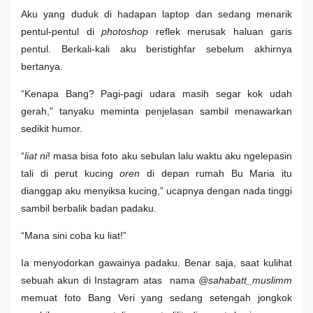
Aku yang duduk di hadapan laptop dan sedang menarik
pentul-pentul di
photoshop
reflek merusak haluan garis
pentul. Berkali-kali aku beristighfar sebelum akhirnya
bertanya.
“Kenapa Bang? Pagi-pagi udara masih segar kok udah
gerah,” tanyaku meminta penjelasan sambil menawarkan
sedikit humor.
“
liat ni
! masa bisa foto aku sebulan lalu waktu aku ngelepasin
tali di perut kucing
oren
di depan rumah Bu Maria itu
dianggap aku menyiksa kucing,” ucapnya dengan nada tinggi
sambil berbalik badan padaku.
“Mana sini coba ku liat!”
Ia menyodorkan gawainya padaku. Benar saja, saat kulihat
sebuah akun di Instagram atas nama
@sahabatt_muslimm
memuat foto Bang Veri yang sedang setengah jongkok