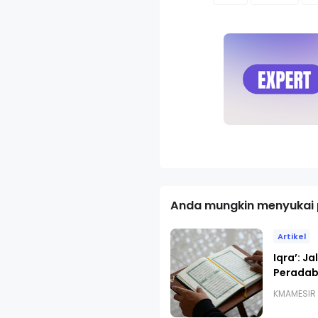
Anda mungkin menyukai p
Artikel
Iqra’: J
Peradab
KMAMESIR