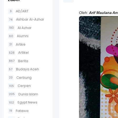
AD/ART
3
Oleh:
Arif Maulana An
Akhbar Al-Azhar
74
Al Azhar
190
Alumni
60
Artike
21
Artikel
528
Berita
867
Budaya Aceh
57
Cerbung
23
Cerpen
105
Dunia Islam
205
Egypt News
102
Fatawa
19