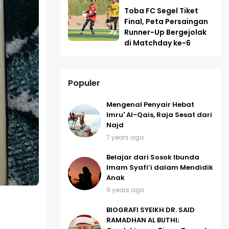
Toba FC Segel Tiket
Final, Peta Persaingan
Runner-Up Bergejolak
di Matchday ke-6
Populer
Mengenal Penyair Hebat
Imru' Al-Qais, Raja Sesat dari
Najd
7 years ago
Belajar dari Sosok Ibunda
Imam Syafi’i dalam Mendidik
Anak
9 years ago
BIOGRAFI SYEIKH DR. SAID
RAMADHAN AL BUTHI;