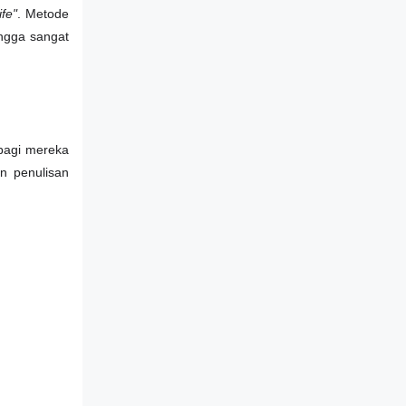
ife"
. Metode
ingga sangat
 bagi mereka
n penulisan