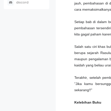
discord
jauh, pembahasan di 
cara memaksimalkany
Setiap bab di dalam 
pembahasan tersendiri
kita gagal paham kare
Salah satu ciri khas bu
berupa sejarah Rasulu
maupun pengalaman beli
kaidah yang beliau ura
Terakhir, setelah pem
"Jika kamu bersungg
sekarang!!"
Kelebihan Buku