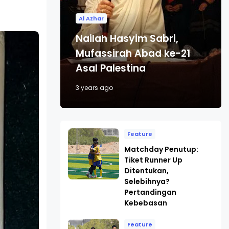
Al Azhar
Nailah Hasyim Sabri,
Mufassirah Abad ke-21
Asal Palestina
3 years ago
Feature
Matchday Penutup:
Tiket Runner Up
Ditentukan,
Selebihnya?
Pertandingan
Kebebasan
Feature