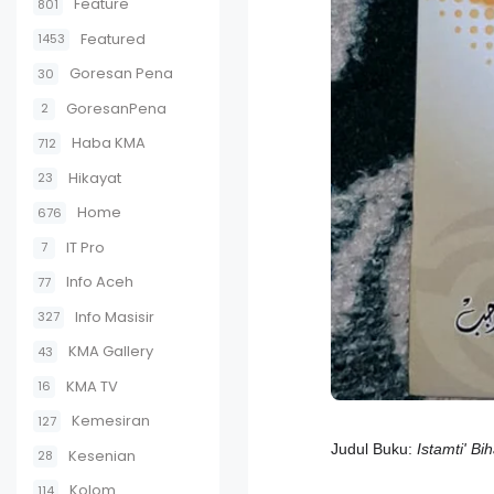
Feature
801
Featured
1453
Goresan Pena
30
GoresanPena
2
Haba KMA
712
Hikayat
23
Home
676
IT Pro
7
Info Aceh
77
Info Masisir
327
KMA Gallery
43
KMA TV
16
Kemesiran
127
Judul Buku:
Istamti' Bi
Kesenian
28
Kolom
114