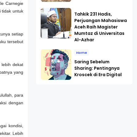
le Carnegie
 tidak untuk
Tahkik 231 Hadis,
Perjuangan Mahasiswa
Aceh Raih Magister
Mumtaz di Universitas
unya setiap
Al-Azhar
uku tersebut
Home
Saring Sebelum
lebih dekat
Sharing: Pentingnya
abatnya yang
Kroscek di Era Digital
lullah, para
aksi dengan
ai kondisi,
kitar. Lebih