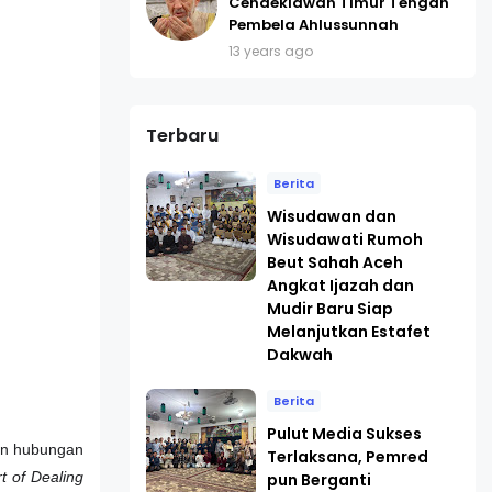
Cendekiawan Timur Tengah
Pembela Ahlussunnah
13 years ago
Terbaru
Berita
Wisudawan dan
Wisudawati Rumoh
Beut Sahah Aceh
Angkat Ijazah dan
Mudir Baru Siap
Melanjutkan Estafet
Dakwah
Berita
Pulut Media Sukses
in hubungan
Terlaksana, Pemred
t of Dealing
pun Berganti