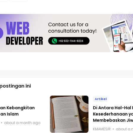
ostingan ini
Artikel
alan Kebangkitan
Di Antara Hal-Hal 
an Islam
Kesederhanaan y
Membebaskan Ji
about a month ago
KMAMESIR
about a 