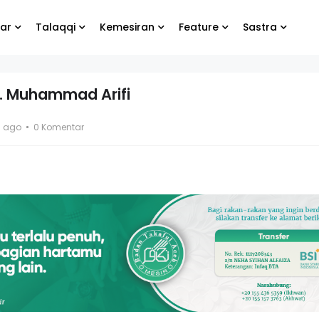
ar
Talaqqi
Kemesiran
Feature
Sastra
r. Muhammad Arifi
bung
Biarlah yang lain
s ago
0 Komentar
e
menangis, yang
penting kamu tetap
bahagia
g Koko
El- Syibal