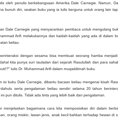
lis oleh penulis berkebangsaan Amerika Dale Carnegie. Namun, Da
na bunuh diri, seakan buku yang ia tulis berguna untuk orang lain tapi
taan Dale Carnegie yang menyarankan pembaca untuk mengulang buk
uhammad Arifi melakukannya dan kaidah-kaidah yang ada di dalam b
atan beliau.
 berinteraksi dengan sesama bisa membuat seorang hamba menjadi 
hal kita punya suri tauladan dari sejarah Rasulullah dan para sah
ikuti!?" tulis Dr. Muhammad Arifi dalam muqaddimah buku.
 isi buku Dale Carnegie, dibantu bacaan beliau mengenai kisah Rasu
rdahulu serta pengalaman beliau sendiri selama 20 tahun berinter
i pun ditulis. Tidak ada tinta yang lebih baik dari pengalaman.
i menjelaskan bagaimana cara kita memposisikan diri dalam berbag
man, orang miskin, lawan jenis, anak kecil bahkan terhadap hewan di se