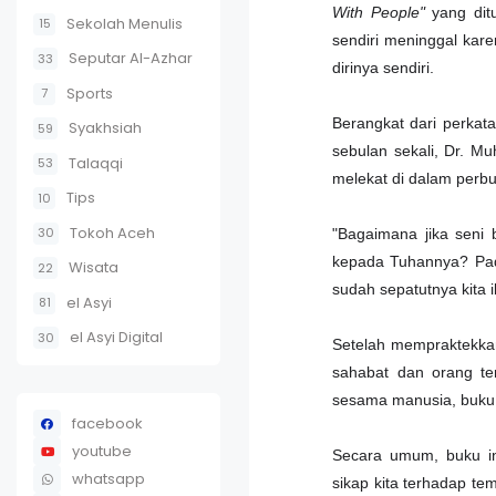
With People"
yang ditu
Sekolah Menulis
15
sendiri meninggal kare
Seputar Al-Azhar
33
dirinya sendiri.
Sports
7
Berangkat dari perka
Syakhsiah
59
sebulan sekali, Dr. M
Talaqqi
53
melekat di dalam perbu
Tips
10
Tokoh Aceh
30
"Bagaimana jika seni
kepada Tuhannya? Pada
Wisata
22
sudah sepatutnya kita 
el Asyi
81
el Asyi Digital
30
Setelah mempraktekkan
sahabat dan orang te
sesama manusia, buku in
facebook
youtube
Secara umum, buku in
whatsapp
sikap kita terhadap te