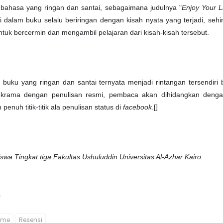
a bahasa yang ringan dan santai, sebagaimana judulnya "
Enjoy Your L
i dalam buku selalu beriringan dengan kisah nyata yang terjadi, seh
tuk bercermin dan mengambil pelajaran dari kisah-kisah tersebut.
buku yang ringan dan santai ternyata menjadi rintangan tersendiri
gkrama dengan penulisan resmi, pembaca akan dihidangkan denga
enuh titik-titik ala penulisan status di
facebook
.[]
swa Tingkat tiga Fakultas Ushuluddin Universitas Al-Azhar Kairo.
a
ome
Resensi