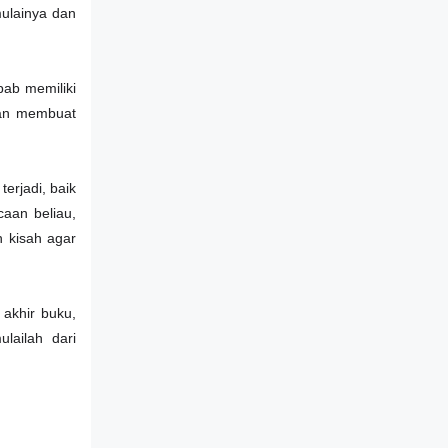
ulainya dan
bab memiliki
akan membuat
terjadi, baik
caan beliau,
n kisah agar
 akhir buku,
lailah dari