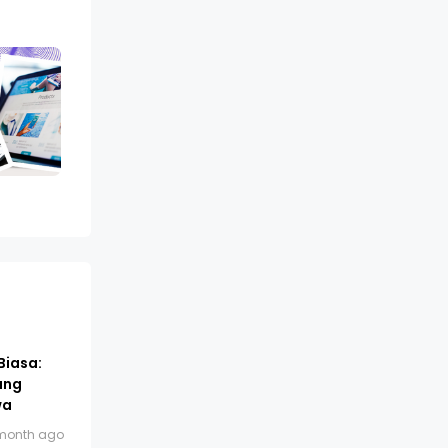
Biasa:
ang
wa
month ago