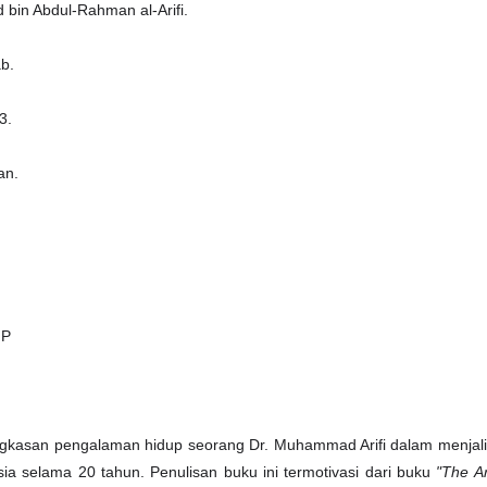
 bin Abdul-Rahman al-Arifi.
ab.
13.
man.
GP
ngkasan pengalaman hidup seorang Dr. Muhammad Arifi dalam menjal
 selama 20 tahun. Penulisan buku ini termotivasi dari buku
"The Ar