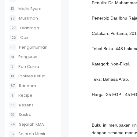
Penulis: Dr. Muhammad
Majlis Syura
13
Muslimah
Penerbit: Dar Ibnu Raj
98
Olahraga
127
Cetakan: Pertama, 20
Opini
122
Pengumuman
38
Tebal Buku: 448 hala
Pengurus
81
Kategori: Non-Fiksi.
Poh Cakra
3
Profiles Ketua
13
Teks: Bahasa Arab.
Random
67
Harga: 35 EGP - 45 E
Recipe
1
Resensi
38
Sastra
79
Sejarah KMA
24
Buku ini merupakan ri
dengan sesama manusia
Sejarah Mesir
16