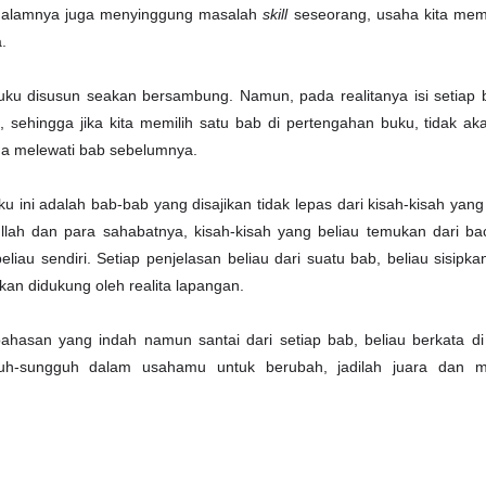
dalamnya juga menyinggung masalah
skill
seseorang, usaha kita mem
a.
buku disusun seakan bersambung. N
amun, pada realitanya isi setiap 
, sehingga jika kita memilih satu bab di pertengahan buku, tidak 
na melewati bab sebelumnya.
ku ini adalah bab-bab yang disajikan tidak lepas dari kisah-kisah yang 
llah dan para sahabatnya, kisah-kisah yang beliau temukan dari ba
au sendiri. Setiap penjelasan beliau dari suatu bab, beliau sisipka
ikan didukung oleh realita lapangan.
bahasan yang indah namun santai dari setiap bab, beliau berkata di
uh-sungguh dalam usahamu untuk berubah, jadilah juara dan mu