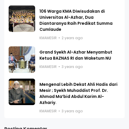
106 Warga KMA Diwisudakan di
Universitas Al-Azhar, Dua
Diantaranya Raih Predikat Summa
Cumlaude
KMAMESIR
2 years ago
Grand Syekh Al-Azhar Menyambut
Ketua BAZNAS RI dan Waketum NU
KMAMESIR
3 years ago
Mengenal Lebih Dekat Ahli Hadis dari
Mesir ; Syekh Muhaddist Prof. Dr.
Ahmad Ma’bid Abdul Karim Al-
Azhariy.
KMAMESIR
3 years ago
Posting Komentar