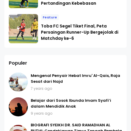
Pertandingan Kebebasan
Feature
Toba FC Segel Tiket Final, Peta
Persaingan Runner-Up Bergejolak di
Matchday ke-6
Populer
Mengenal Penyair Hebat Imru' Al-Qais, Raja
Sesat dari Najd
7 years ago
Belajar dari Sosok Ibunda Imam Syafi’i
dalam Mendidik Anak
9 years ago
BIOGRAFI SYEIKH DR. SAID RAMADHAN AL
BUTHI; Cendekiawan Timur Tengah Pembela