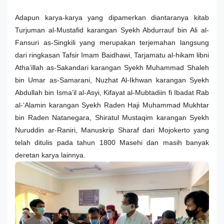
Adapun karya-karya yang dipamerkan diantaranya kitab
Turjuman al-Mustafid karangan Syekh Abdurrauf bin Ali al-
Fansuri as-Singkili yang merupakan terjemahan langsung
dari ringkasan Tafsir Imam Baidhawi, Tarjamatu al-hikam libni
Atha’illah as-Sakandari karangan Syekh Muhammad Shaleh
bin Umar as-Samarani, Nuzhat Al-Ikhwan karangan Syekh
Abdullah bin Isma’il al-Asyi, Kifayat al-Mubtadiin fi Ibadat Rab
al-‘Alamin karangan Syekh Raden Haji Muhammad Mukhtar
bin Raden Natanegara, Shiratul Mustaqim karangan Syekh
Nuruddin ar-Raniri, Manuskrip Sharaf dari Mojokerto yang
telah ditulis pada tahun 1800 Masehi dan masih banyak
deretan karya lainnya.