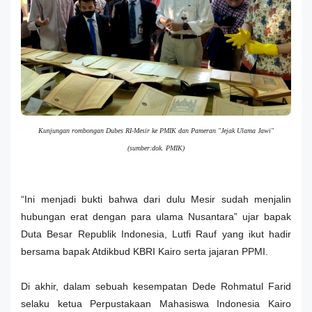
Kunjungan rombongan Dubes RI-Mesir ke PMIK dan Pameran "Jejak Ulama Jawi"
(sumber:dok. PMIK)
“Ini menjadi bukti bahwa dari dulu Mesir sudah menjalin
hubungan erat dengan para ulama Nusantara” ujar bapak
Duta Besar Republik Indonesia, Lutfi Rauf yang ikut hadir
bersama bapak Atdikbud KBRI Kairo serta jajaran PPMI.
Di akhir, dalam sebuah kesempatan Dede Rohmatul Farid
selaku ketua Perpustakaan Mahasiswa Indonesia Kairo