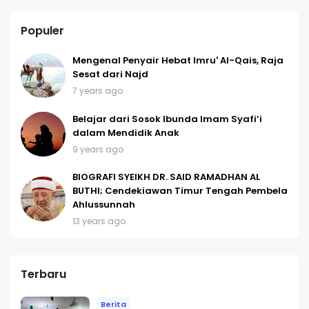
Populer
Mengenal Penyair Hebat Imru' Al-Qais, Raja
Sesat dari Najd
7 years ago
Belajar dari Sosok Ibunda Imam Syafi’i
dalam Mendidik Anak
9 years ago
BIOGRAFI SYEIKH DR. SAID RAMADHAN AL
BUTHI; Cendekiawan Timur Tengah Pembela
Ahlussunnah
13 years ago
Terbaru
Berita