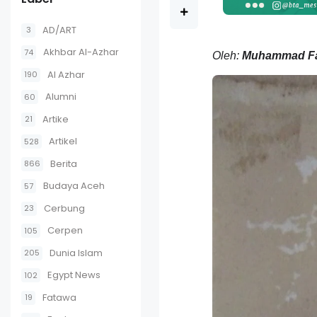
AD/ART
3
Akhbar Al-Azhar
74
Oleh:
Muhammad Fa
Al Azhar
190
Alumni
60
Artike
21
Artikel
528
Berita
866
Budaya Aceh
57
Cerbung
23
Cerpen
105
Dunia Islam
205
Egypt News
102
Fatawa
19