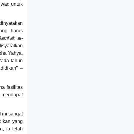
uwaq untuk
dinyatakan
yang harus
Jami’ah al-
disyaratkan
Toha Yahya,
Pada tahun
didikan” –
a fasilitas
 mendapat
 ini sangat
dikan yang
, ia telah