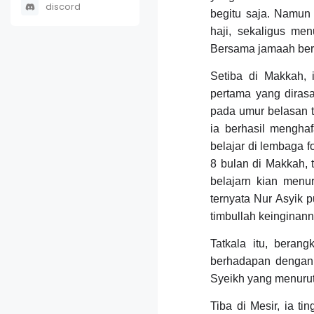
discord
begitu saja. Namun 
haji, sekaligus me
Bersama jamaah bera
Setiba di Makkah,
pertama yang diras
pada umur belasan ta
ia berhasil mengha
belajar di lembaga 
8 bulan di Makkah,
belajarn kian menu
ternyata Nur Asyik
timbullah keinginann
Tatkala itu, beran
berhadapan dengan
Syeikh yang menurut
Tiba di Mesir, ia ti