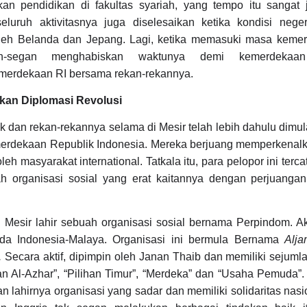
n pendidikan di fakultas syariah, yang tempo itu sangat j
eluruh aktivitasnya juga diselesaikan ketika kondisi nege
 oleh Belanda dan Jepang. Lagi, ketika memasuki masa kemer
n-segan menghabiskan waktunya demi kemerdekaan
erdekaan RI bersama rekan-rekannya.
kan Diplomasi Revolusi
k dan rekan-rekannya selama di Mesir telah lebih dahulu dimu
merdekaan Republik Indonesia. Mereka berjuang memperkenalk
leh masyarakat international. Tatkala itu, para pelopor ini terc
ah organisasi sosial yang erat kaitannya dengan perjuangan
 Mesir lahir sebuah organisasi sosial bernama Perpindom. Ak
a Indonesia-Malaya. Organisasi ini bermula Bernama
Alja
.
Secara aktif, dipimpin oleh Janan Thaib dan memiliki sejuml
an Al-Azhar”, “Pilihan Timur”, “Merdeka” dan “Usaha Pemuda”
ahirnya organisasi yang sadar dan memiliki solidaritas nasio