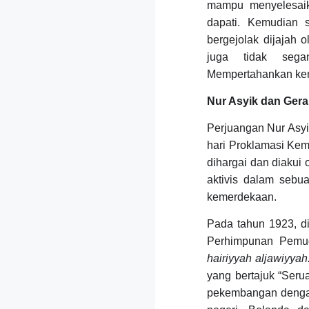
mampu menyelesaika
dapati. Kemudian s
bergejolak dijajah
juga tidak sega
Mempertahankan kem
Nur Asyik dan Gera
Perjuangan Nur Asyi
hari Proklamasi Ke
dihargai dan diakui o
aktivis dalam sebu
kemerdekaan.
Pada tahun 1923, di
Perhimpunan Pemud
hairiyyah aljawiyyah
yang bertajuk “Seru
pekembangan dengan l