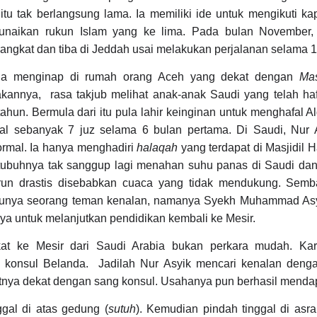
itu tak berlangsung lama. Ia memiliki ide untuk mengikuti k
nunaikan rukun Islam yang ke lima. Pada bulan November,
ngkat dan tiba di Jeddah usai melakukan perjalanan selama 13
 ia menginap di rumah orang Aceh yang dekat dengan
Ma
akannya,
rasa takjub melihat anak-anak Saudi yang telah ha
hun. Bermula dari itu pula lahir keinginan untuk menghafal A
fal sebanyak 7 juz selama 6 bulan pertama. Di Saudi, Nur A
formal. Ia hanya menghadiri
halaqah
yang terdapat di Masjidil 
 tubuhnya tak sanggup lagi menahan suhu panas di Saudi da
run drastis disebabkan cuaca yang tidak mendukung. Sembar
 punya seorang teman kenalan, namanya Syekh Muhammad Asyi,
ya untuk melanjutkan pendidikan kembali ke Mesir.
gkat ke Mesir dari Saudi Arabia bukan perkara mudah. Ka
 konsul Belanda.
Jadilah Nur Asyik mencari kenalan deng
nya dekat dengan sang konsul. Usahanya pun berhasil mendapa
nggal di atas gedung (
sutuh
). Kemudian pindah tinggal di asr