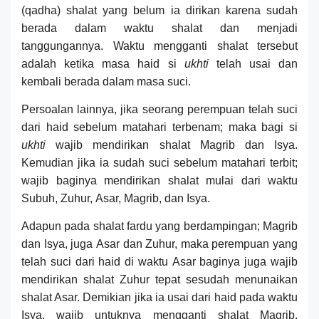
(qadha) shalat yang belum ia dirikan karena sudah
berada dalam waktu shalat dan menjadi
tanggungannya. Waktu mengganti shalat tersebut
adalah ketika masa haid si
ukhti
telah usai dan
kembali berada dalam masa suci.
P
ersoalan lainnya, jika
s
eorang
perempuan telah suci
dari haid sebelum matahari terbenam; maka bagi si
ukhti
wajib mendirikan shalat
Magrib
dan
Isy
a.
Kemudian jika
ia sudah s
uci sebelum matahari terbit;
wajib baginya mendirikan shalat mulai dari waktu
S
ubuh,
Zu
hur,
A
sar,
M
agrib, dan
I
sya.
Adapun pada s
halat fardu yang berdampingan;
M
agrib
dan
Is
ya, juga
A
sar dan
Z
uhur, maka perempuan
yang
telah
suci dari haid
di w
aktu
A
sar baginya juga wajib
mendirikan shalat
Z
uhur
tepat sesudah menunaikan
shalat Asar.
Demikian jika ia
usai dari haid
pada waktu
I
sya, wajib untuknya mengganti shalat
Magrib.