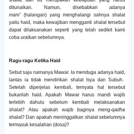
dit
unaikan. Namun, disebabkan adanya
mani’
(halangan) yang menghalangi sahnya shalat
yaitu haid, maka kewajiban mengganti shalat tersebut
dapat dilaksanakan seperti yang telah sedikit kami
coba uraikan
sebelumnya.
Ragu-ragu Ketika Haid
S
ebut saja namanya Mawar. Ia menduga
adanya haid,
lantas ia tidak mendirikan shalat
Is
ya dan
Su
buh.
Setelah diperjelas kembali, ternyata hal tersebut
bukanlah haid. Apakah Mawar harus mandi wajib
ter
lebih dahulu
sebelum kembali melaksanakan
shalat?
Atau
apakah
wajib baginya
meng
-qadha
shalat?
Dan
apakah meninggalkan shalat sebelumnya
termasuk kesalahan (dosa)?