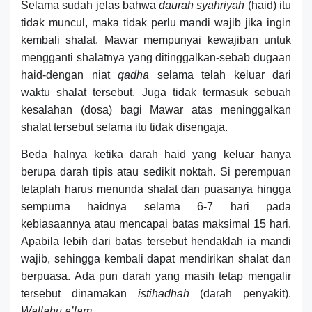
S
elama sudah jelas bahwa
daurah syahriyah
(haid) itu
tidak muncul, maka tidak perlu mandi wajib jika ingin
kembali shalat.
M
awar
mempunyai kewajiban
untuk
mengganti shalatnya yang ditinggalkan-sebab dugaan
haid-dengan niat
qadha
selama telah keluar dari
waktu shalat tersebut. Juga tidak termasuk sebuah
kesalahan (dosa) bagi Mawar atas meninggalkan
shalat tersebut selama
itu
tidak
di
sengaja.
B
eda halnya
ketika darah
haid
yang keluar hanya
berupa darah tipis
atau sedikit
noktah.
Si perempuan
tetaplah harus
menunda shalat dan puasanya hingga
sempurna haidnya selama
6-7
hari pada
kebiasaannya
atau mencapai batas maksimal 15 h
ari.
Apabila lebih dari batas tersebut hendaklah ia mandi
wajib, sehingga kembali dapat mendirikan shalat dan
berpuasa. Ada pun darah yang masih tetap mengalir
tersebut dinamakan
istihadhah
(darah penyakit).
Wallahu a’lam.