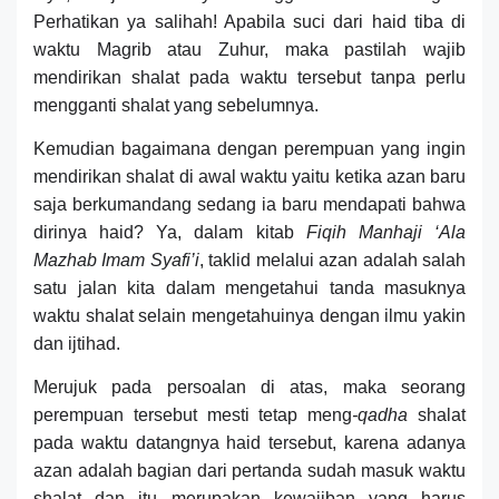
Perhatikan ya salihah! Apabila suci dari haid tiba di
waktu
Ma
grib atau
Z
uhur, maka pastilah wajib
mendirikan shalat pada waktu tersebut tanpa perlu
mengganti shalat yang sebelumnya.
Kemudian bagaimana dengan perempuan yang ingin
mendirikan shalat di awal
waktu yaitu ketika
azan baru
saja berkumandang
sedang ia
baru
mendapati bahwa
d
iri
nya
haid
?
Ya, dalam kitab
Fiqih Manhaji ‘Ala
Mazhab Imam Syafi’i
, taklid melalui azan adalah salah
satu jalan kita dalam mengetahui tanda masuknya
waktu shalat selain mengetahuinya dengan ilmu yakin
dan ijtihad.
Merujuk
pada persoalan di atas, maka seorang
perempuan tersebut mesti tetap meng
-qadha
shalat
pada waktu datangnya haid tersebut, karena adanya
azan
adalah bagian dari
pertanda sudah
masuk
waktu
shalat dan itu merupakan kewajiban yang harus