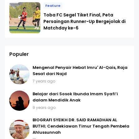
Feature
Toba FC Segel Tiket Final, Peta
Persaingan Runner-Up Bergejolak di
Matchday ke-6
Populer
Mengenal Penyair Hebat Imru' Al-Qais, Raja
Sesat dari Najd
7 years ago
Belajar dari Sosok Ibunda Imam Syafi’i
dalam Mendidik Anak
9 years ago
BIOGRAFI SYEIKH DR. SAID RAMADHAN AL
BUTHI; Cendekiawan Timur Tengah Pembela
Ahlussunnah