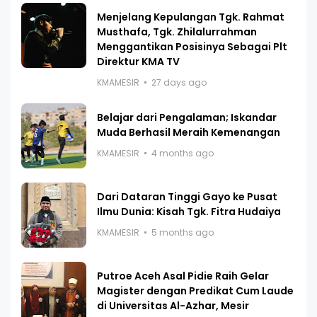
Menjelang Kepulangan Tgk. Rahmat
Musthafa, Tgk. Zhilalurrahman
Menggantikan Posisinya Sebagai Plt
Direktur KMA TV
KMAMESIR
27 days ago
Belajar dari Pengalaman; Iskandar
Muda Berhasil Meraih Kemenangan
KMAMESIR
4 months ago
Dari Dataran Tinggi Gayo ke Pusat
Ilmu Dunia: Kisah Tgk. Fitra Hudaiya
KMAMESIR
5 months ago
Putroe Aceh Asal Pidie Raih Gelar
Magister dengan Predikat Cum Laude
di Universitas Al-Azhar, Mesir