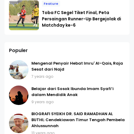
Feature
Toba FC Segel Tiket Final, Peta
Persaingan Runner-Up Bergejolak di
Matchday ke-6
Populer
Mengenal Penyair Hebat Imru' Al-Qais, Raja
Sesat dari Najd
7 years ago
Belajar dari Sosok Ibunda Imam Syafi’i
dalam Mendidik Anak
9 years ago
BIOGRAFI SYEIKH DR. SAID RAMADHAN AL
BUTHI; Cendekiawan Timur Tengah Pembela
Ahlussunnah
13 years ago