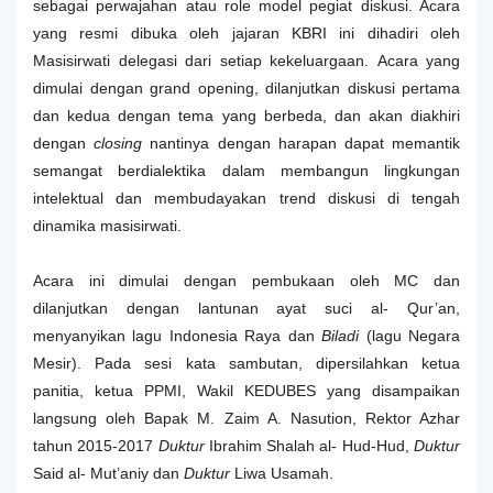
sebagai perwajahan atau role model pegiat diskusi. Acara
yang resmi dibuka oleh jajaran KBRI ini dihadiri oleh
Masisirwati delegasi dari setiap kekeluargaan.
Acara yang
dimulai dengan grand opening, dilanjutkan diskusi pertama
dan kedua dengan tema yang berbeda, dan akan diakhiri
dengan
closing
nantinya dengan harapan dapat memantik
semangat berdialektika dalam membangun lingkungan
intelektual dan membudayakan trend diskusi di tengah
dinamika masisirwati.
Acara ini dimulai dengan pembukaan oleh MC dan
dilanjutkan dengan lantunan ayat suci al- Qur’an,
menyanyikan lagu Indonesia Raya dan
Biladi
(lagu Negara
Mesir). Pada sesi kata sambutan, dipersilahkan ketua
panitia, ketua PPMI, Wakil KEDUBES yang disampaikan
langsung oleh Bapak M. Zaim A. Nasution, Rektor Azhar
tahun 2015-2017
Duktur
Ibrahim Shalah al- Hud-Hud,
Duktur
Said al- Mut’aniy dan
Duktur
Liwa Usamah.