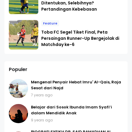
Ditentukan, Selebihnya?
Pertandingan Kebebasan
Feature
Toba FC Segel Tiket Final, Peta
Persaingan Runner-Up Bergejolak di
Matchday ke-6
Populer
Mengenal Penyair Hebat Imru' Al-Qais, Raja
Sesat dari Najd
7 years ago
Belajar dari Sosok Ibunda Imam Syafi’i
dalam Mendidik Anak
9 years ago
BIOGRAFI SYEIKH DR. SAID RAMADHAN AL