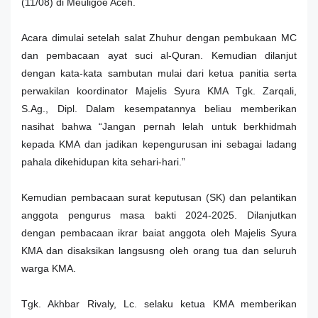
(11/08) di Meuligoe Aceh.
Acara dimulai setelah salat Zhuhur dengan pembukaan MC
dan pembacaan ayat suci al-Quran. Kemudian dilanjut
dengan kata-kata sambutan mulai dari ketua panitia serta
perwakilan koordinator Majelis Syura KMA Tgk. Zarqali,
S.Ag., Dipl. Dalam kesempatannya beliau memberikan
nasihat bahwa “Jangan pernah lelah untuk berkhidmah
kepada KMA dan jadikan kepengurusan ini sebagai ladang
pahala dikehidupan kita sehari-hari.”
Kemudian pembacaan surat keputusan (SK) dan pelantikan
anggota pengurus masa bakti 2024-2025. Dilanjutkan
dengan pembacaan ikrar baiat
anggota
oleh Majelis Syura
KMA dan disaksikan langsusng oleh orang tua dan seluruh
warga KMA.
Tgk. Akhbar Rivaly, Lc. selaku ketua KMA memberikan