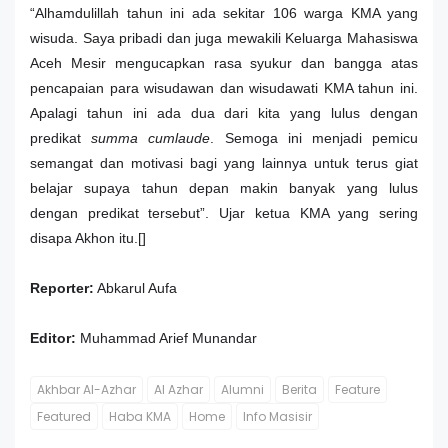
“Alhamdulillah tahun ini ada sekitar 106 warga KMA yang
wisuda. Saya pribadi dan juga mewakili Keluarga Mahasiswa
Aceh Mesir mengucapkan rasa syukur dan bangga atas
pencapaian para wisudawan dan wisudawati KMA tahun ini.
Apalagi tahun ini ada dua dari kita yang lulus dengan
predikat
summa cumlaude
. Semoga ini menjadi pemicu
semangat dan motivasi bagi yang lainnya untuk terus giat
belajar supaya tahun depan makin banyak yang lulus
dengan predikat tersebut”. Ujar ketua KMA yang sering
disapa Akhon itu.[]
Reporter:
Abkarul Aufa
Editor:
Muhammad Arief Munandar
Akhbar Al-Azhar
Al Azhar
Alumni
Berita
Feature
Featured
Haba KMA
Home
Info Masisir