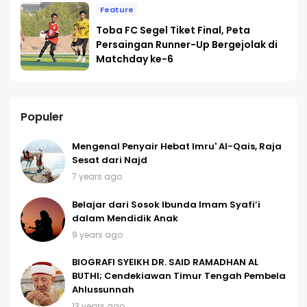
Feature
Toba FC Segel Tiket Final, Peta
Persaingan Runner-Up Bergejolak di
Matchday ke-6
Populer
Mengenal Penyair Hebat Imru' Al-Qais, Raja
Sesat dari Najd
7 years ago
Belajar dari Sosok Ibunda Imam Syafi’i
dalam Mendidik Anak
9 years ago
BIOGRAFI SYEIKH DR. SAID RAMADHAN AL
BUTHI; Cendekiawan Timur Tengah Pembela
Ahlussunnah
13 years ago