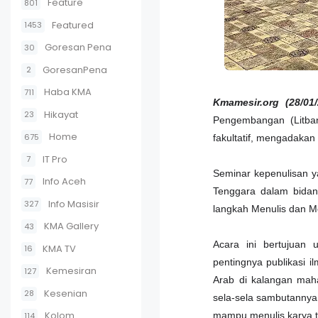
Feature
801
Featured
1453
Goresan Pena
30
GoresanPena
2
Haba KMA
711
Kmamesir.org (28/01/
Hikayat
23
Pengembangan (Litban
Home
675
fakultatif, mengadakan
IT Pro
7
Seminar kepenulisan y
Info Aceh
77
Tenggara dalam bidan
Info Masisir
327
langkah Menulis dan M
KMA Gallery
43
Acara ini bertujuan
KMA TV
16
pentingnya publikasi i
Kemesiran
127
Arab di kalangan mah
Kesenian
28
sela-sela sambutannya,
Kolom
mampu menulis karya tu
114