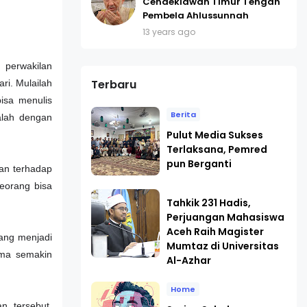
Cendekiawan Timur Tengah
Pembela Ahlussunnah
13 years ago
perwakilan
Terbaru
ri. Mulailah
bisa menulis
Berita
alah dengan
Pulut Media Sukses
Terlaksana, Pemred
pun Berganti
an terhadap
seorang bisa
Tahkik 231 Hadis,
Perjuangan Mahasiswa
Aceh Raih Magister
yang menjadi
Mumtaz di Universitas
ama semakin
Al-Azhar
Home
n tersebut.