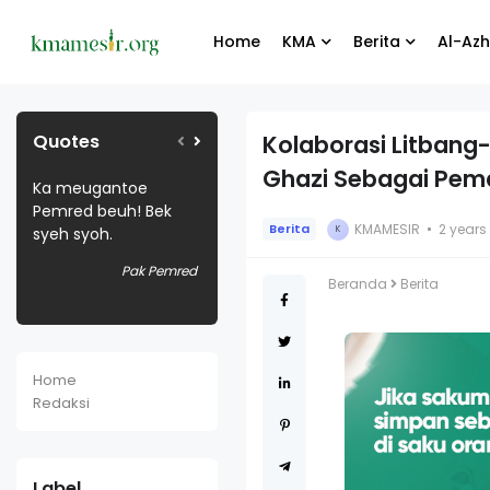
Home
KMA
Berita
Al-Azh
Quotes
Kolaborasi Litbang
Ghazi Sebagai Pema
Eh Malam Bek
When you give joy to
Selamat berga
k
Meugadang
other people, you get
kru baru websi
KMAMESIR
2 years
Berita
K
more joy in return.
Kmamesir.org
Bang Joni
emred
Tam Tum
Ba
Beranda
Berita
Home
Redaksi
Label