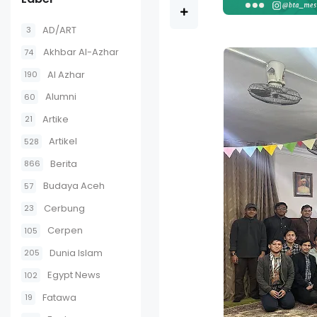
AD/ART
3
Akhbar Al-Azhar
74
Al Azhar
190
Alumni
60
Artike
21
Artikel
528
Berita
866
Budaya Aceh
57
Cerbung
23
Cerpen
105
Dunia Islam
205
Egypt News
102
Fatawa
19