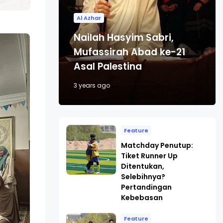
Al Azhar
Nailah Hasyim Sabri,
Mufassirah Abad ke-21
Asal Palestina
3 years ago
Feature
Matchday Penutup:
Tiket Runner Up
Ditentukan,
Selebihnya?
Pertandingan
Kebebasan
Feature