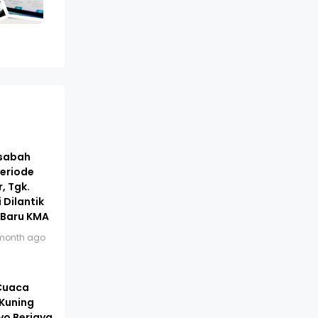
asabah
eriode
, Tgk.
 Dilantik
 Baru KMA
month ago
 Cuaca
 Kuning
yo Berjaya