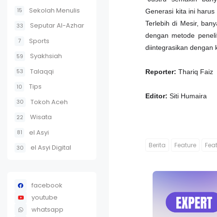
Sekolah Menulis
15
Generasi kita ini har
Terlebih di Mesir, ban
Seputar Al-Azhar
33
dengan metode penelit
Sports
7
diintegrasikan dengan 
Syakhsiah
59
Talaqqi
53
Reporter:
Thariq Faiz
Tips
10
Editor:
Siti Humaira
Tokoh Aceh
30
Wisata
22
el Asyi
81
Berita
Feature
Fea
el Asyi Digital
30
facebook
youtube
whatsapp