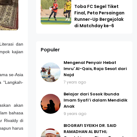
Toba FC Segel Tiket
Final, Peta Persaingan
Runner-Up Bergejolak
di Matchday ke-6
terasi dan
Populer
mpok kajian
Mengenal Penyair Hebat
Imru' Al-Qais, Raja Sesat dari
Najd
tama se-Asia
7 years ago
a “Langkah-
Belajar dari Sosok Ibunda
Imam Syafi’i dalam Mendidik
gaskan akan
Anak
dalam bahasa
9 years ago
 Rivaldy di
BIOGRAFI SYEIKH DR. SAID
apapun harus
RAMADHAN AL BUTHI;