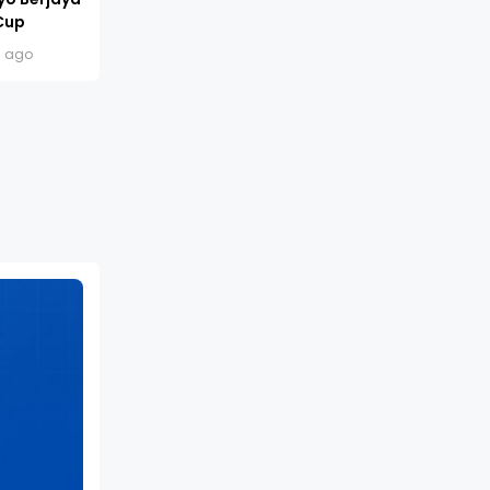
Cup
s ago