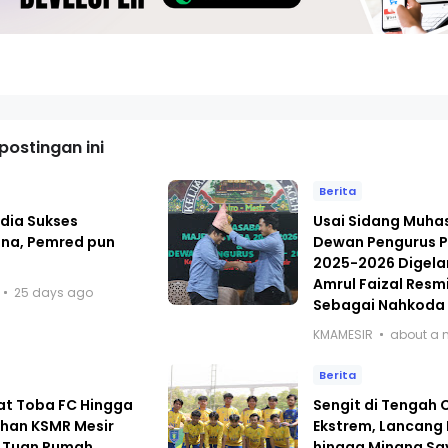
ostingan ini
Berita
dia Sukses
Usai Sidang Muh
ana, Pemred pun
Dewan Pengurus P
i
2025-2026 Digelar
Amrul Faizal Resmi
25 days ago
Sebagai Nahkoda
KMAMESIR
about a 
Berita
at Toba FC Hingga
Sengit di Tengah
han KSMR Mesir
Ekstrem, Lancang
 Tuan Rumah
hingga Minang Sa