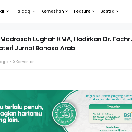
ar
Talaqqi
Kemesiran
Feature
Sastra
-Madrasah Lughah KMA, Hadirkan Dr. Fachr
teri Jurnal Bahasa Arab
bung
Biarlah yang lain
te
menangis, yang
 ago
0 Komentar
penting kamu tetap
bahagia
ng Koko
El- Syibal