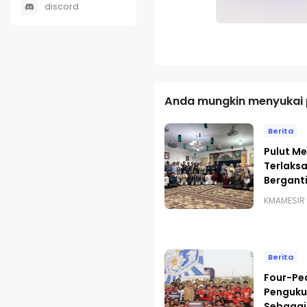
discord
Anda mungkin menyukai p
Berita
Pulut Me
Terlaks
Bergant
KMAMESIR
Berita
Four-Pe
Penguku
Sebagai