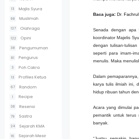
Majlis Syura
13
Baca juga:
Dr. Fachru
Muslimah
98
Olahraga
127
Senada dengan apa y
Opini
koordinator Majelis S
122
dengan tulisan-tulisa
Pengumuman
38
seperti para imam-im
Pengurus
81
menulis. Maka menulis
Poh Cakra
3
Dalam pemaparannya, 
Profiles Ketua
13
karya tulis ilmiah ini
Random
67
hidup ribuan tahun den
Recipe
1
Resensi
38
Acara yang dimulai pa
pemantik untuk terus 
Sastra
79
banyak.
Sejarah KMA
24
Sejarah Mesir
16
“Justru semakin bany