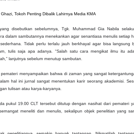
l Ghazi, Tokoh Penting Dibalik Lahirnya Media KMA
ang disebutkan sebelumnya, Tgk. Muhammad Gia Nabila selaku 
yura dalam sambutannya menekankan agar senantiasa menulis setiap ha
n sederhana. Tidak perlu terlalu jauh berkhayal agar bisa langsung 
am, tulis saja apa adanya. “Salah satu cara mengikat ilmu itu ad
lah,” lanjutnya sebelum menutup sambutan.
pemateri menyampaikan bahwa di zaman yang sangat ketergantung
, dalam hal ini jurnal sangat menentukan karir seorang akademisi. Se
gan tulisan atau karya-karyanya.
da pukul 19.00 CLT tersebut ditutup dengan nasihat dari pemateri 
semangat meneliti dan menulis, sekalipun objek penelitian yang s
ak penelitiannya, semakin banyak tantangan. Nikmatilah tantanga