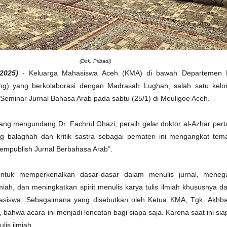
(Dok. Pribadi)
2025)
- Keluarga Mahasiswa Aceh (KMA) di bawah Departemen Li
g) yang berkolaborasi dengan Madrasah Lughah, salah satu kelo
 Seminar Jurnal Bahasa Arab pada sabtu (25/1) di Meuligoe Aceh.
ang mengundang Dr. Fachrul Ghazi, peraih gelar doktor al-Azhar per
g balaghah dan kritik sastra sebagai pemateri ini mengangkat tem
empublish Jurnal Berbahasa Arab”.
 untuk memperkenalkan dasar-dasar dalam menulis jurnal, mene
lmiah, dan meningkatkan spirit menulis karya tulis ilmiah khususnya 
asiswa. Sebagaimana yang disebutkan oleh Ketua KMA, Tgk. Akhbar
 bahwa acara ini menjadi loncatan bagi siapa saja. Karena saat ini si
lis ilmiah.