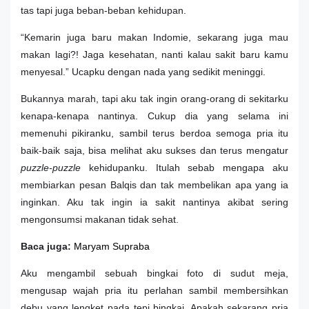
tas tapi juga beban-beban kehidupan.
“Kemarin juga baru makan Indomie, sekarang juga mau
makan lagi?! Jaga kesehatan, nanti kalau sakit baru kamu
menyesal.” Ucapku dengan nada yang sedikit meninggi.
Bukannya marah, tapi aku tak ingin orang-orang di sekitarku
kenapa-kenapa nantinya. Cukup dia yang selama ini
memenuhi pikiranku, sambil terus berdoa semoga pria itu
baik-baik saja, bisa melihat aku sukses dan terus mengatur
puzzle-puzzle
kehidupanku. Itulah sebab mengapa aku
membiarkan pesan Balqis dan tak membelikan apa yang ia
inginkan. Aku tak ingin ia sakit nantinya akibat sering
mengonsumsi makanan tidak sehat.
Baca juga:
Maryam Supraba
Aku mengambil sebuah bingkai foto di sudut meja,
mengusap wajah pria itu perlahan sambil membersihkan
debu yang lengket pada tepi bingkai. Apakah sekarang pria