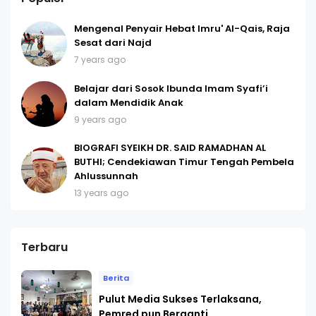
Mengenal Penyair Hebat Imru' Al-Qais, Raja
Sesat dari Najd
7 years ago
Belajar dari Sosok Ibunda Imam Syafi’i
dalam Mendidik Anak
9 years ago
BIOGRAFI SYEIKH DR. SAID RAMADHAN AL
BUTHI; Cendekiawan Timur Tengah Pembela
Ahlussunnah
13 years ago
Terbaru
Berita
Pulut Media Sukses Terlaksana,
Pemred pun Berganti