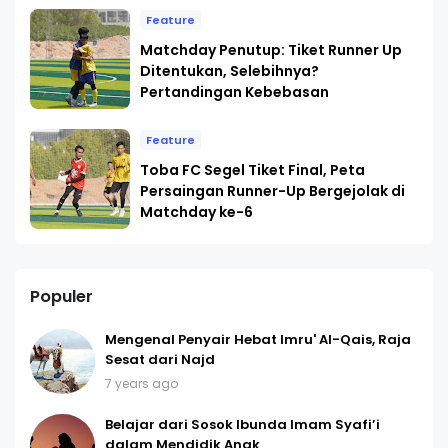
Feature
Matchday Penutup: Tiket Runner Up
Ditentukan, Selebihnya?
Pertandingan Kebebasan
Feature
Toba FC Segel Tiket Final, Peta
Persaingan Runner-Up Bergejolak di
Matchday ke-6
Populer
Mengenal Penyair Hebat Imru' Al-Qais, Raja
Sesat dari Najd
7 years ago
Belajar dari Sosok Ibunda Imam Syafi’i
dalam Mendidik Anak