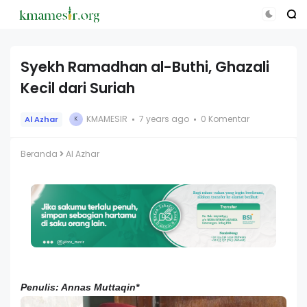
Syekh Ramadhan al-Buthi, Ghazali
Kecil dari Suriah
KMAMESIR
7 years ago
0 Komentar
Al Azhar
K
Beranda
Al Azhar
Penulis: Annas Muttaqin*