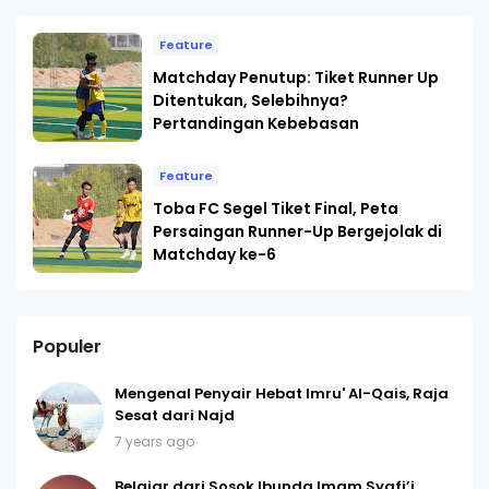
Feature
Matchday Penutup: Tiket Runner Up
Ditentukan, Selebihnya?
Pertandingan Kebebasan
Feature
Toba FC Segel Tiket Final, Peta
Persaingan Runner-Up Bergejolak di
Matchday ke-6
Populer
Mengenal Penyair Hebat Imru' Al-Qais, Raja
Sesat dari Najd
7 years ago
Belajar dari Sosok Ibunda Imam Syafi’i