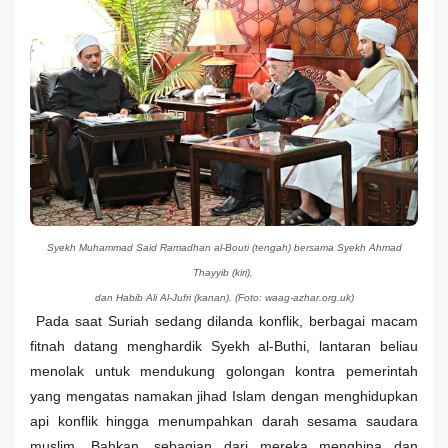
Syekh Muhammad Said Ramadhan al-Bouti (tengah) bersama
Syekh Ahmad
Thayyib (kiri),
dan Habib Ali Al-Jufri (kanan). (Foto: waag-azhar.org.uk)
Pada saat Suriah sedang dilanda konflik, berbagai macam
fitnah datang menghardik Syekh al-Buthi, lantaran beliau
menolak untuk mendukung golongan kontra pemerintah
yang mengatas namakan jihad Islam dengan menghidupkan
api konflik hingga menumpahkan darah sesama saudara
muslim. Bahkan, sebagian dari mereka menghina dan