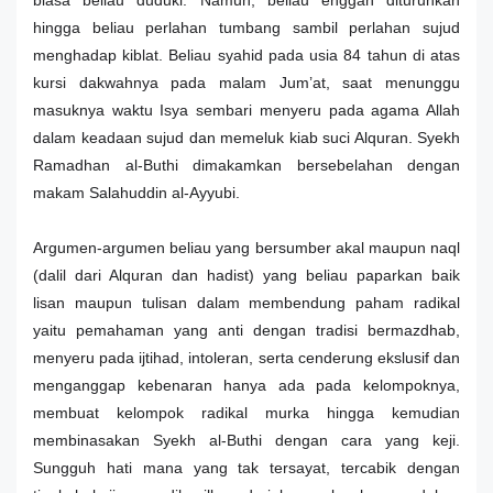
biasa beliau duduki. Namun, beliau enggan diturunkan
hingga beliau perlahan tumbang sambil perlahan sujud
menghadap kiblat. Beliau syahid pada usia 84 tahun di atas
kursi dakwahnya pada malam Jum’at, saat menunggu
masuknya waktu Isya sembari menyeru pada agama Allah
dalam keadaan sujud dan memeluk kiab suci Alquran. Syekh
Ramadhan al-Buthi dimakamkan bersebelahan dengan
makam Salahuddin al-Ayyubi.
Argumen-argumen beliau yang bersumber akal maupun naql
(dalil dari Alquran dan hadist) yang beliau paparkan baik
lisan maupun tulisan dalam membendung paham radikal
yaitu pemahaman yang anti dengan tradisi bermazdhab,
menyeru pada ijtihad, intoleran, serta cenderung ekslusif dan
menganggap kebenaran hanya ada pada kelompoknya,
membuat kelompok radikal murka hingga kemudian
membinasakan Syekh al-Buthi dengan cara yang keji.
Sungguh hati mana yang tak tersayat, tercabik dengan