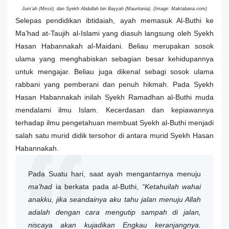
Jum'ah (Mesir), dan Syekh Abdullah bin Bayyah (Mauritania). (Image: Maktabana.com)
Selepas pendidikan ibtidaiah, ayah memasuk Al-Buthi ke
Ma’had at-Taujih al-Islami yang diasuh langsung oleh Syekh
Hasan Habannakah al-Maidani. Beliau merupakan sosok
ulama yang menghabiskan sebagian besar kehidupannya
untuk mengajar. Beliau juga dikenal sebagi sosok ulama
rabbani yang pemberani dan penuh hikmah. Pada Syekh
Hasan Habannakah inilah Syekh Ramadhan al-Buthi muda
mendalami ilmu Islam. Kecerdasan dan kepiawannya
terhadap ilmu pengetahuan membuat Syekh al-Buthi menjadi
salah satu murid didik tersohor di antara murid Syekh Hasan
Habannakah.
Pada Suatu hari, saat ayah mengantarnya menuju
ma’had
ia berkata pada al-Buthi,
“Ketahuilah wahai
anakku, jika seandainya aku tahu jalan menuju Allah
adalah dengan cara mengutip sampah di jalan,
niscaya akan kujadikan Engkau keranjangnya.