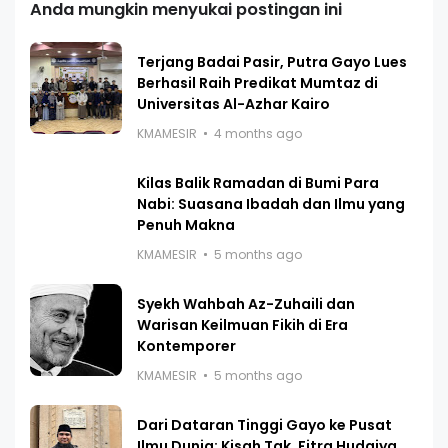
Anda mungkin menyukai postingan ini
Terjang Badai Pasir, Putra Gayo Lues
Berhasil Raih Predikat Mumtaz di
Universitas Al-Azhar Kairo
KMAMESIR
4 months ago
Kilas Balik Ramadan di Bumi Para
Nabi: Suasana Ibadah dan Ilmu yang
Penuh Makna
KMAMESIR
5 months ago
Syekh Wahbah Az-Zuhaili dan
Warisan Keilmuan Fikih di Era
Kontemporer
KMAMESIR
5 months ago
Dari Dataran Tinggi Gayo ke Pusat
Ilmu Dunia: Kisah Tgk. Fitra Hudaiya