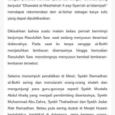
berjudul “Dhawabit al-Mashlahah fi asy-Syari’ah al-Islamiyah”
mendapat rekomendasi dari al-Azhar sebagai karya tulis
yang dapat dipublikasikan.
Dikisahkan bahwa suatu malam beliau pernah bermimpi
berjumpa Rasulullah Saw. saat sedang menyusun desertasi
doktoralnya. Pada saat itu tanpa sengaja al-Buthi
menjatuhkan lembaran disertasinya hingga kemudian
Rasulullah Saw. menolongnya menyusun kembali lembaran-
lembaran tersebut.
Selama menempuh pendidikan di Mesir, Syekh Ramadhan
al-Buthi sering dan menziarahi orang-orang shaleh dan
mengunjungi para guru-gurunya seperti Syekh Mustafa
Abdul khaliq yang menjadi pembimbing disertasinya, Syekh
Muhammad Abu Zahra, Syekh Thahadinari dan Syekh Jadar
Rab Ramadhan. Beliau pula sering duduk di Mesjid Husein
bertafakkur, beriktikaf di dalamnya, serta bertemu orang-