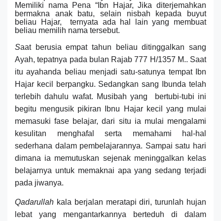
Memiliki nama Pena “Ibn Hajar, Jika diterjemahkan
bermakna anak batu, selain nisbah kepada buyut
beliau Hajar, ternyata ada hal lain yang membuat
beliau
memilih nama tersebut.
S
aat berusia empat tahun
beliau ditinggalkan sang
Ayah, tepatnya
pada bulan Rajab 777 H/1357 M.
.
Saat
itu ayahanda beliau menjadi satu-satunya tempat Ibn
Hajar kecil berpangku. Sedangkan sang Ibunda telah
terlebih dahulu wafat
.
M
usibah
yang bertubi-tubi
ini
begitu mengusik pikiran Ibnu Hajar kecil yang mulai
memasuki fase belajar, dari situ ia mulai mengalami
kesulitan menghafal serta memahami hal-hal
sederhana dalam pembelajarannya.
Sampai satu hari
dimana
ia
memutuskan sejenak meninggalkan kelas
belajarnya untuk memaknai apa yang sedang terjadi
pada jiwanya.
Qadarullah
kala berjalan meratapi diri, turunlah hujan
lebat yang mengantarkannya berteduh di dalam