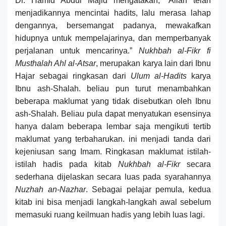
Dr. Hamid Abdul Majid mengatakan, “Allah telah
menjadikannya mencintai hadits, lalu merasa lahap
dengannya, bersemangat padanya, mewakafkan
hidupnya untuk mempelajarinya, dan memperbanyak
perjalanan untuk mencarinya.”
Nukhbah al-Fikr fi
Musthalah Ahl al-Atsar
, merupakan karya lain dari Ibnu
Hajar sebagai ringkasan dari
Ulum al-Hadits
karya
Ibnu ash-Shalah. beliau pun turut menambahkan
beberapa maklumat yang tidak disebutkan oleh Ibnu
ash-Shalah. Beliau pula dapat menyatukan esensinya
hanya dalam beberapa lembar saja mengikuti tertib
maklumat yang terbaharukan. ini menjadi tanda dari
kejeniusan sang Imam. Ringkasan maklumat istilah-
istilah hadis pada kitab
Nukhbah al-Fikr
secara
sederhana dijelaskan secara luas pada syarahannya
Nuzhah an-Nazhar
. Sebagai pelajar pemula, kedua
kitab ini bisa menjadi langkah-langkah awal sebelum
memasuki ruang keilmuan hadis yang lebih luas lagi.