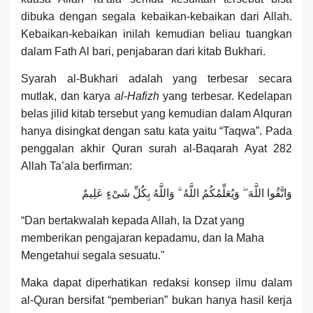
dibuka dengan segala kebaikan-kebaikan dari Allah
.
Kebaikan-kebaikan inilah
kemudian
beliau tuangkan
dalam
Fath Al bari, penjabaran dari kitab Bukhari.
Syarah al-Bukhari adalah yang terbesar secara
mutlak, dan karya
al-Hafizh
yang terbesar. Kedelapan
belas jilid kitab tersebut yang kemudian dalam Alquran
hanya disingkat dengan satu kata yaitu “Taqwa”. Pada
penggalan akhir Quran surah al-Baqarah Ayat 282
Allah Ta’ala berfirman:
وَاتَّقُوا اللَّهَ ۖ وَيُعَلِّمُكُمُ اللَّهُ ۗ وَاللَّهُ بِكُلِّ شَىْءٍ عَلِيمٌ
“Dan bertakwalah kepada Allah, Ia Dzat yang
memberikan pengajaran kepadamu, dan Ia Maha
Mengetahui segala sesuatu."
Maka dapat diperhatikan redaksi konsep ilmu dalam
al-Quran bersifat “pemberian” bukan hanya hasil kerja