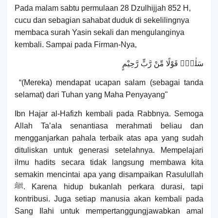
Pada malam sabtu permulaan 28 Dzulhijjah 852 H,
cucu dan sebagian sahabat duduk di sekelilingnya
membaca surah Yasin sekali dan mengulanginya
kembali. Sampai pada Firman-Nya,
سَلٰمٌۗ قَوْلًا مِّنْ رَّبٍّ رَّحِيْمٍ
“(Mereka) mendapat ucapan salam (sebagai tanda
selamat) dari Tuhan yang Maha Penyayang"
Ibn Hajar al-Hafizh kembali pada Rabbnya. Semoga
Allah Ta’ala senantiasa merahmati beliau dan
mengganjarkan pahala terbaik atas apa yang sudah
di
tuliskan untuk generasi setelahnya. Mempelajari
ilmu hadits secara tidak langsung membawa kita
semakin mencintai apa yang disampaikan Rasulullah
ﷺ. Karena hidup bukanlah perkara durasi, tapi
kontribusi. Juga setiap manusia akan kembali pada
S
ang
I
lahi untuk mempertanggungjawabkan amal