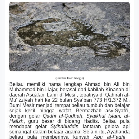
(Sumber foto: Google)
Beliau
memiliki nama lengkap
Ahmad bin Ali bin
Muhammad bin Hajar, berasal dari kabilah Kinanah di
daerah Asqalan. Lahir di Mesir, tepatnya di Qahirah al-
Mu’izziyah hari ke 22 bulan Sya’ban 773 H/
1.372 M.
.
Bumi Mesir menjadi tempat beliau tumbuh dan belajar
sejak kecil hingga wafat. Bermazhab asy-Syafi’i,
dengan gelar
Qadhi al-Qudhah
,
Syaikhul Islam, al-
Hafizh
, guru besar di bidang Hadits.
Beliau pula
mendapat
gelar
Syihabuddin
lantaran gelora
api
semangat dalam belajar
agama
.
Selain itu, A
yahanda
beliau
pula memberi
nya
kunyah
Abu al-Fadhl
.