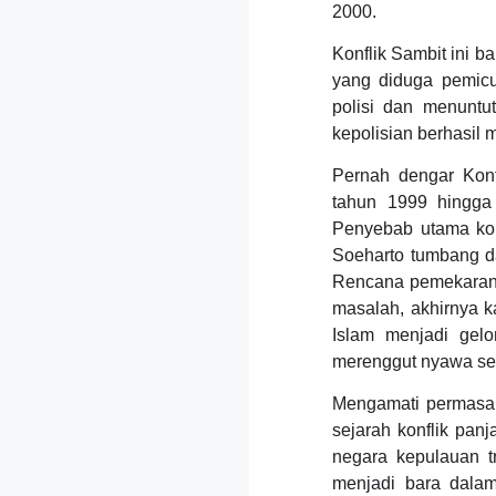
2000.
Konflik Sambit ini b
yang diduga pemicu
polisi dan menuntu
kepolisian berhasil
Pernah dengar Konf
tahun 1999 hingga
Penyebab utama konf
Soeharto tumbang da
Rencana pemekaran 
masalah, akhirnya 
Islam menjadi gel
merenggut nyawa sek
Mengamati permasal
sejarah konflik panj
negara kepulauan t
menjadi bara dalam