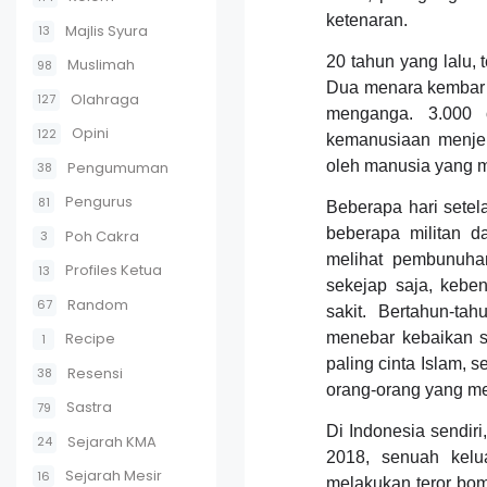
ketenaran.
Majlis Syura
13
20 tahun yang lalu,
Muslimah
98
Dua menara kembar y
Olahraga
127
menganga. 3.000 o
Opini
122
kemanusiaan menjeri
oleh manusia yang m
Pengumuman
38
Pengurus
81
Beberapa hari setel
beberapa militan d
Poh Cakra
3
melihat pembunuha
Profiles Ketua
13
sekejap saja, kebe
Random
67
sakit. Bertahun-ta
Recipe
menebar kebaikan s
1
paling cinta Islam, 
Resensi
38
orang-orang yang me
Sastra
79
Di Indonesia sendiri
Sejarah KMA
24
2018, senuah kel
Sejarah Mesir
16
melakukan teror bom,