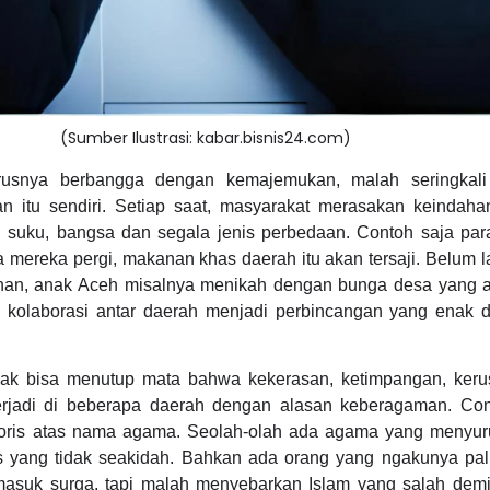
(Sumber Ilustrasi: kabar.bisnis24.com)
rusnya berbangga dengan kemajemukan, malah seringkali 
 itu sendiri. Setiap saat, masyarakat merasakan keindaha
, suku, bangsa dan segala jenis perbedaan. Contoh saja par
a mereka pergi, makanan khas daerah itu akan tersaji. Belum 
han, anak Aceh misalnya menikah dengan bunga desa yang ad
 kolaborasi antar daerah menjadi perbincangan yang enak di
idak bisa menutup mata bahwa kekerasan, ketimpangan, ker
erjadi di beberapa daerah dengan alasan keberagaman. Con
roris atas nama agama. Seolah-olah ada agama yang menyur
s yang tidak seakidah. Bahkan ada orang yang ngakunya pa
n masuk surga, tapi malah menyebarkan Islam yang salah dem