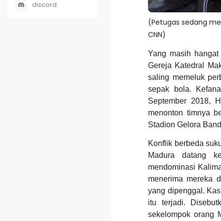
discord
(Petugas sedang men
CNN)
Yang masih hangat 
Gereja Katedral Mak
saling memeluk per
sepak bola. Kefana
September 2018, Ha
menonton timnya be
Stadion Gelora Band
Konflik berbeda suku
Madura datang ke
mendominasi Kaliman
menerima mereka d
yang dipenggal. Kasu
itu terjadi. Dise
sekelompok orang M