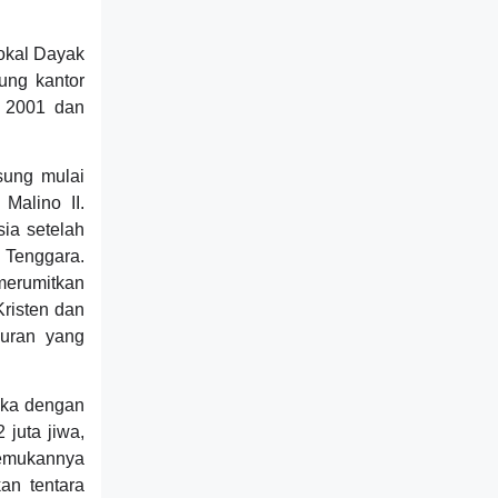
lokal Dayak
ung kantor
i 2001 dan
sung mulai
Malino II.
sia setelah
 Tenggara.
merumitkan
risten dan
puran yang
gka dengan
 juta jiwa,
jemukannya
an tentara