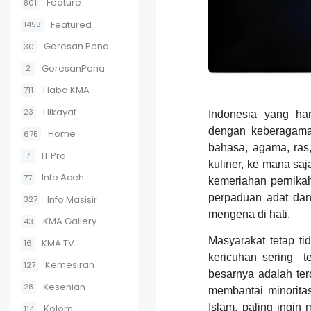
Feature
801
Featured
1453
Goresan Pena
30
GoresanPena
2
Haba KMA
711
Hikayat
23
Indonesia yang ha
dengan keberagaman
Home
675
bahasa, agama, ras
IT Pro
7
kuliner, ke mana saj
Info Aceh
77
kemeriahan pernika
perpaduan adat dan
Info Masisir
327
mengena di hati.
KMA Gallery
43
Masyarakat tetap t
KMA TV
16
kericuhan sering
t
Kemesiran
127
besarnya adalah te
Kesenian
28
membantai minorita
Islam, paling ingi
Kolom
114