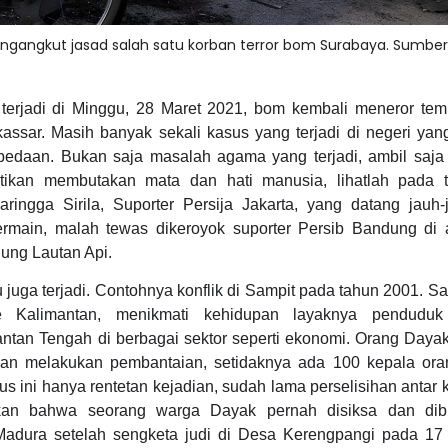
gangkut jasad salah satu korban terror bom Surabaya. Sumber 
terjadi di Minggu, 28 Maret 2021, bom kembali meneror tem
assar. Masih banyak sekali kasus yang terjadi di negeri yan
bedaan. Bukan saja masalah agama yang terjadi, ambil saja
tikan membutakan mata dan hati manusia, lihatlah pada 
ringga Sirila, Suporter Persija Jakarta, yang datang jauh-
rmain, malah tewas dikeroyok suporter Persib Bandung di a
ung Lautan Api.
 juga terjadi. Contohnya konflik di Sampit pada tahun 2001. Saa
 Kalimantan, menikmati kehidupan layaknya penduduk
tan Tengah di berbagai sektor seperti ekonomi. Orang Dayak 
an melakukan pembantaian, setidaknya ada 100 kepala or
s ini hanya rentetan kejadian, sudah lama perselisihan antar
butkan bahwa seorang warga Dayak pernah disiksa dan di
adura setelah sengketa judi di Desa Kerengpangi pada 1