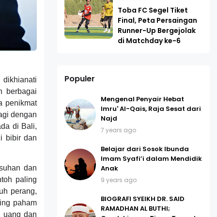
Toba FC Segel Tiket
Final, Peta Persaingan
Runner-Up Bergejolak
di Matchday ke-6
Populer
dikhianati
n berbagai
Mengenal Penyair Hebat
a penikmat
Imru' Al-Qais, Raja Sesat dari
lagi dengan
Najd
a di Bali,
7 years ago
 bibir dan
Belajar dari Sosok Ibunda
Imam Syafi’i dalam Mendidik
Anak
usuhan dan
toh paling
9 years ago
uh perang,
BIOGRAFI SYEIKH DR. SAID
ling paham
RAMADHAN AL BUTHI;
i uang dan