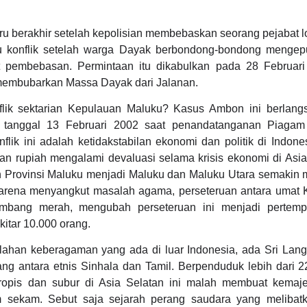
aru berakhir setelah kepolisian membebaskan seorang pejabat 
 konflik setelah warga Dayak berbondong-bondong mengep
t pembebasan. Permintaan itu dikabulkan pada 28 Februar
 membubarkan Massa Dayak dari Jalanan.
lik sektarian Kepulauan Maluku? Kasus Ambon ini berlang
 tanggal 13 Februari 2002 saat penandatanganan Piagam 
lik ini adalah ketidakstabilan ekonomi dan politik di Indone
n rupiah mengalami devaluasi selama krisis ekonomi di Asia
Provinsi Maluku menjadi Maluku dan Maluku Utara semakin 
karena menyangkut masalah agama, perseteruan antara umat K
ombang merah, mengubah perseteruan ini menjadi pertem
itar 10.000 orang.
ahan keberagaman yang ada di luar Indonesia, ada Sri Lan
ang antara etnis Sinhala dan Tamil. Berpenduduk lebih dari 22
ropis dan subur di Asia Selatan ini malah membuat kema
 sekam. Sebut saja sejarah perang saudara yang melibatk