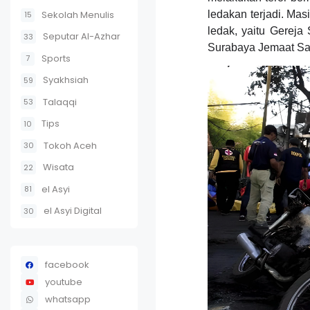
Sekolah Menulis
ledakan terjadi. Mas
15
ledak, yaitu Gereja
Seputar Al-Azhar
33
Surabaya Jemaat Sa
Sports
7
Syakhsiah
59
Talaqqi
53
Tips
10
Tokoh Aceh
30
Wisata
22
el Asyi
81
el Asyi Digital
30
facebook
youtube
whatsapp