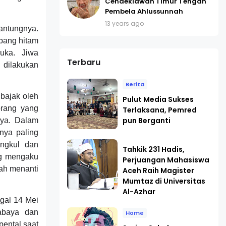
Cendekiawan Timur Tengah
Pembela Ahlussunnah
13 years ago
jantungnya.
bang hitam
uka. Jiwa
Terbaru
l dilakukan
Berita
ibajak oleh
Pulut Media Sukses
orang yang
Terlaksana, Pemred
pun Berganti
ya. Dalam
nya paling
angkul dan
Tahkik 231 Hadis,
ng mengaku
Perjuangan Mahasiswa
dah menanti
Aceh Raih Magister
Mumtaz di Universitas
Al-Azhar
ggal 14 Mei
abaya dan
Home
pental saat