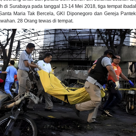
ih di Surabaya pada tanggal 13-14 Mei 2018, tiga tempat ibad
 Santa Maria Tak Bercela, GKI Diponegoro dan Gereja Pantek
wahan. 28 Orang tewas di tempat.