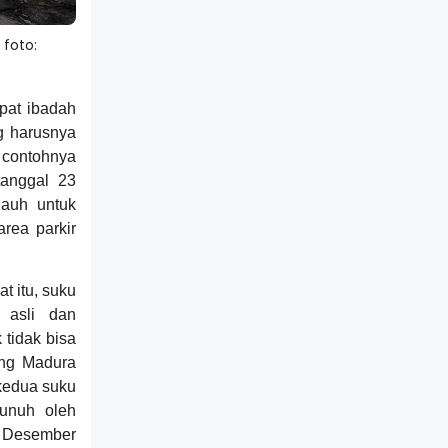
foto:
pat ibadah
g harusnya
 contohnya
tanggal 23
jauh untuk
rea parkir
t itu, suku
 asli dan
tidak bisa
ang Madura
 kedua suku
bunuh oleh
7 Desember