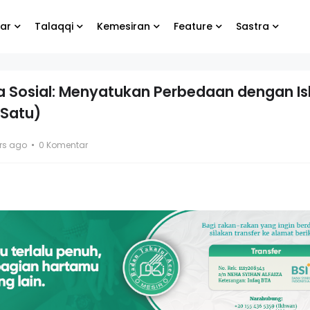
ar
Talaqqi
Kemesiran
Feature
Sastra
a Sosial: Menyatukan Perbedaan dengan I
 Satu)
bung
Biarlah yang lain
e
menangis, yang
rs ago
0 Komentar
penting kamu tetap
bahagia
g Koko
El- Syibal