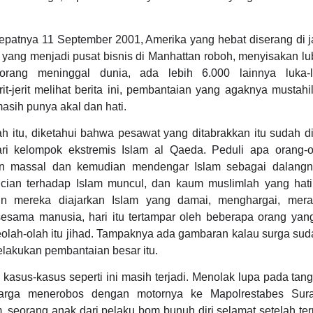
 tepatnya 11 September 2001, Amerika yang hebat diserang di 
ang menjadi pusat bisnis di Manhattan roboh, menyisakan lu
rang meninggal dunia, ada lebih 6.000 lainnya luka-l
t-jerit melihat berita ini, pembantaian yang agaknya mustahi
asih punya akal dan hati.
ah itu, diketahui bahwa pesawat yang ditabrakkan itu sudah d
ari kelompok ekstremis Islam al Qaeda. Peduli apa orang-
n massal dan kemudian mendengar Islam sebagai dalangn
ncian terhadap Islam muncul, dan kaum muslimlah yang hati
hun mereka diajarkan Islam yang damai, menghargai, mer
esama manusia, hari itu tertampar oleh beberapa orang ya
seolah-olah itu jihad. Tampaknya ada gambaran kalau surga su
lakukan pembantaian besar itu.
, kasus-kasus seperti ini masih terjadi. Menolak lupa pada tan
uarga menerobos dengan motornya ke Mapolrestabes Sur
 seorang anak dari pelaku bom bunuh diri selamat setelah ter