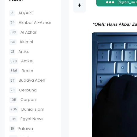
AD/ART
3
Akhbar Al-Azhar
74
*
Oleh: Haris Akbar Za
Al Azhar
190
Alumni
60
Artike
21
Artikel
528
Berita
866
Budaya Aceh
57
Cerbung
23
Cerpen
105
Dunia Islam
205
Egypt News
102
Fatawa
19