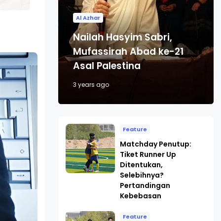
Al Azhar
Nailah Hasyim Sabri,
Mufassirah Abad ke-21
Asal Palestina
3 years ago
Feature
Matchday Penutup:
Tiket Runner Up
Ditentukan,
Selebihnya?
Pertandingan
Kebebasan
Feature