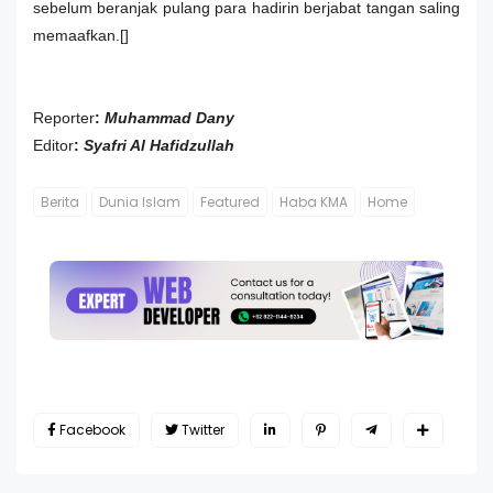
sebelum beranjak pulang para hadirin berjabat tangan saling
memaafkan.[]
Reporter
:
Muhammad Dany
Editor
:
Syafri Al Hafidzullah
Berita
Dunia Islam
Featured
Haba KMA
Home
Facebook
Twitter