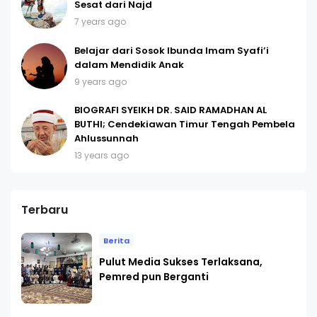
Sesat dari Najd
7 years ago
Belajar dari Sosok Ibunda Imam Syafi’i
dalam Mendidik Anak
9 years ago
BIOGRAFI SYEIKH DR. SAID RAMADHAN AL
BUTHI; Cendekiawan Timur Tengah Pembela
Ahlussunnah
13 years ago
Terbaru
Berita
Pulut Media Sukses Terlaksana,
Pemred pun Berganti