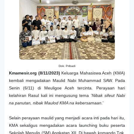
Dok. Pribadi
Kmamesir.org (8/11/2023)
Keluarga Mahasiswa Aceh (KMA)
kembali mengadakan Maulid Nabi Muhammad SAW. Pada
Senin (6/11) di Meuligoe Aceh tercinta. Perayaan hari
kelahiran Rasul kali ini mengusung tema '
Nibak sifeut Nabi
na panutan, nibak Maulod KMA na kebersamaan.
’
Selain perayaan maulid yang menjadi acara inti pada hari itu,
KMA sekaligus mengadakan acara launching buku peserta
Sekolah Menulis (SM) Angkatan XII. Di bawah komando Tgk.