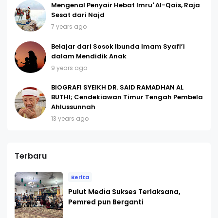
Mengenal Penyair Hebat Imru' Al-Qais, Raja
Sesat dari Najd
7 years ago
Belajar dari Sosok Ibunda Imam Syafi’i
dalam Mendidik Anak
9 years ago
BIOGRAFI SYEIKH DR. SAID RAMADHAN AL
BUTHI; Cendekiawan Timur Tengah Pembela
Ahlussunnah
13 years ago
Terbaru
Berita
Pulut Media Sukses Terlaksana,
Pemred pun Berganti