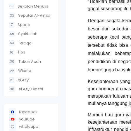
“Tidaklah berhasil 
Sekolah Menulis
15
gagal seseorang itu
Seputar Al-Azhar
33
Dengan segala kemu
Sports
7
besar dari sekedar 
Syakhsiah
59
seberapa kecil ban
Talaqqi
53
tersebut tidak bis
Tips
10
melakukan bebera
Tokoh Aceh
30
pendidikan di negar
honorer juga banyak
Wisata
22
el Asyi
81
Kesejahteraan yang k
el Asyi Digital
guru honorer itu m
30
merupakan lulusan st
mulianya tanggung j
facebook
Momen hari guru ya
youtube
kesejahteraan mere
whatsapp
infrastruktur pendi