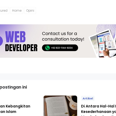
tured
Home
Opini
ostingan ini
Artikel
alan Kebangkitan
Di Antara Hal-Hal 
an Islam
Kesederhanaan y