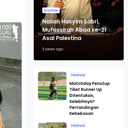
Al Azhar
Nailah Hasyim Sabri,
Mufassirah Abad ke-21
Asal Palestina
3 years ago
Feature
Matchday Penutup:
Tiket Runner Up
Ditentukan,
Selebihnya?
Pertandingan
Kebebasan
Feature