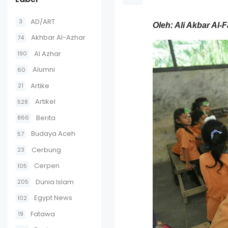
AD/ART
3
Oleh: Ali Akbar Al-F
Akhbar Al-Azhar
74
Al Azhar
190
Alumni
60
Artike
21
Artikel
528
Berita
866
Budaya Aceh
57
Cerbung
23
Cerpen
105
Dunia Islam
205
Egypt News
102
Fatawa
19