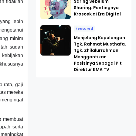
Saring Sebelum
n tidaklah
Sharing: Pentingnya
Kroscek di Era Digital
yang lebih
Featured
 mengetahui
Menjelang Kepulangan
yang minim
Tgk. Rahmat Musthafa,
ntah sudah
Tgk. Zhilalurrahman
kebijakan
Menggantikan
Posisinya Sebagai Plt
 khususnya
Direktur KMA TV
-rata, gaji
tas mereka
n mengingat
up membuat
upah serta
k meningkat