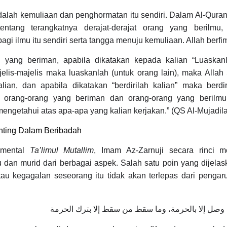
dalah kemuliaan dan penghormatan itu sendiri. Dalam Al-Quran
entang terangkatnya derajat-derajat orang yang berilmu
gi ilmu itu sendiri serta tangga menuju kemuliaan. Allah berfi
 yang beriman, apabila dikatakan kepada kalian “Luaskan
elis-majelis maka luaskanlah (untuk orang lain), maka Alla
ian, dan apabila dikatakan “berdirilah kalian” maka berdiri
t orang-orang yang beriman dan orang-orang yang berilm
mengetahui atas apa-apa yang kalian kerjakan.” (QS Al-Mujadila
nting Dalam Beribadah
umental
Ta’limul Mutallim
, Imam Az-Zarnuji secara rinci m
u dan murid dari berbagai aspek. Salah satu poin yang dijela
au kegagalan seseorang itu tidak akan terlepas dari pengar
صل إلا بالحرمة، وما سقط من سقط إلا بترك الحرمة