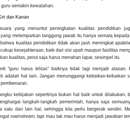
 guru semakin kewalahan.
Kiri dan Kanan
a-suara yang menuntut peningkatan kualitas pendidikan ju
a yang melemparkan tanggung jawab itu hanya semata kepada 
 bahwa kualitas pendidikan tidak akan jauh meningkat apabil
kup kesejahteraan, baik dari sisi upah maupun fasilitas meng
kan kualitas, perut saja harus menahan lapar, sesimpel itu.
erti “guru harus ikhlas” baiknya tidak lagi menjadi alasan.
ah adalah hal lain. Jangan menunggangi kebaikan-kebaikan se
i pembenaran.
gku kebijakan sepertinya bukan hal baik untuk dilakukan, b
 menghargai langkah-langkah pemerintah, hanya saja semuany
a satu dan lain hal, sehingga kita perlu bergerak sendiri. M
angat
mainstream
, tapi mau tak mau harus menjadi jawaban te