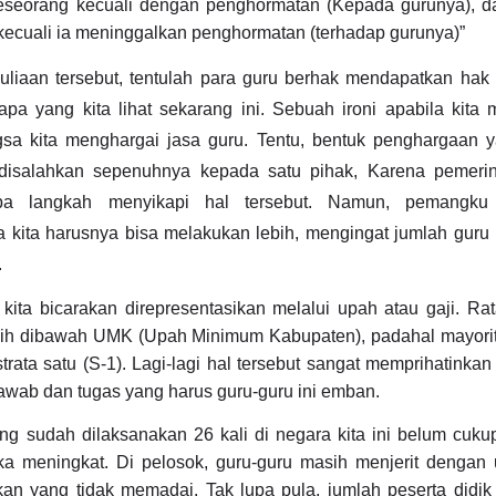
seseorang kecuali dengan penghormatan (Kepada gurunya), da
 kecuali ia meninggalkan penghormatan (terhadap gurunya)”
liaan tersebut, tentulah para guru berhak mendapatkan hak 
apa yang kita lihat sekarang ini. Sebuah ironi apabila kita
gsa kita menghargai jasa guru. Tentu, bentuk penghargaan 
a disalahkan sepenuhnya kepada satu pihak, Karena pemeri
pa langkah menyikapi hal tersebut. Namun, pemangku 
a kita harusnya bisa melakukan lebih, mengingat jumlah guru
.
ita bicarakan direpresentasikan melalui upah atau gaji. Rata
asih dibawah UMK (Upah Minimum Kabupaten), padahal mayori
rata satu (S-1). Lagi-lagi hal tersebut sangat memprihatinka
awab dan tugas yang harus guru-guru ini emban.
ng sudah dilaksanakan 26 kali di negara kita ini belum cuk
ka meningkat. Di pelosok, guru-guru masih menjerit dengan 
dikan yang tidak memadai. Tak lupa pula, jumlah peserta didi