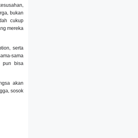
kesusahan,
arga, bukan
udah cukup
yang mereka
ion, serta
 sama-sama
u pun bisa
ngsa akan
ngga, sosok