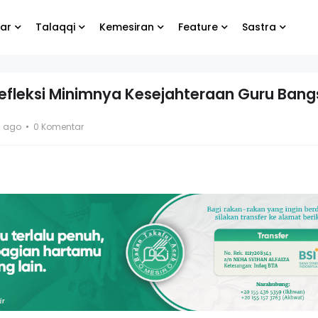
ar
Talaqqi
Kemesiran
Feature
Sastra
efleksi Minimnya Kesejahteraan Guru Bang
bung
Biarlah yang lain
s ago
0 Komentar
e
menangis, yang
penting kamu tetap
bahagia
g Koko
El- Syibal