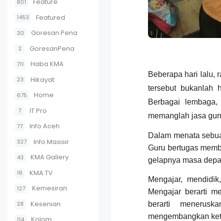
Feature
801
Featured
1453
Goresan Pena
30
GoresanPena
2
Haba KMA
711
Beberapa hari lalu, 
Hikayat
23
tersebut bukanlah 
Home
675
Berbagai lembaga, 
IT Pro
7
memanglah jasa guru
Info Aceh
77
Dalam menata sebu
Info Masisir
327
Guru bertugas memb
KMA Gallery
43
gelapnya masa depa
KMA TV
16
Mengajar, mendidik
Kemesiran
127
Mengajar berarti 
Kesenian
28
berarti menerusk
mengembangkan kete
Kolom
114