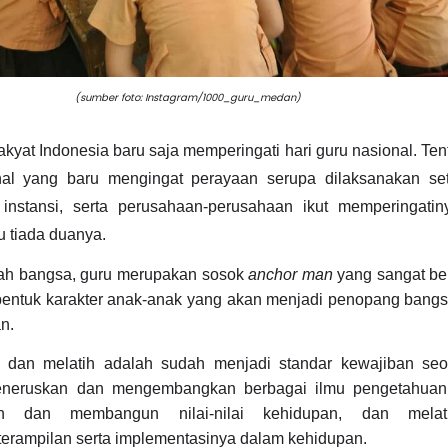
(sumber foto: Instagram/1000_guru_medan)
rakyat Indonesia baru saja memperingati hari guru nasional. Tent
hal yang baru mengingat perayaan serupa dilaksanakan set
instansi, serta perusahaan-perusahaan ikut memperingatin
 tiada duanya.
ah bangsa, guru merupakan sosok
anchor man
yang sangat be
entuk karakter anak-anak yang akan menjadi penopang bangsa
n.
, dan melatih adalah sudah menjadi standar kewajiban seo
meneruskan dan mengembangkan berbagai ilmu pengetahuan
an dan membangun nilai-nilai kehidupan, dan melati
rampilan serta implementasinya dalam kehidupan.