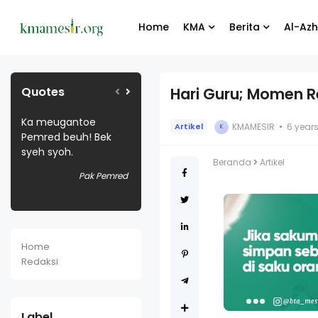
Home
KMA
Berita
Al-Azh
Quotes
Hari Guru; Momen R
Eh Malam Bek
When you give joy to
Selamat berga
KMAMESIR
6 year
Artikel
K
k
Meugadang
other people, you get
kru baru websit
more joy in return.
Kmamesir.org
Bang Joni
Beranda
Artikel
mred
Tam Tum
Ban
Home
Redaksi
Label