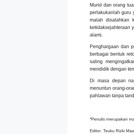
Murid dan orang tu
perlakukanlah guru 
malah disalahkan 
ketidaksejahteraan 
alami.
Penghargaan dan pen
berbagai bentuk ret
saling mengingatk
mendidik dengan tena
Di masa depan na
menuntun orang-oran
pahlawan tanpa tanda
*Penulis merupakan mah
Editor: Teuku Rizki M