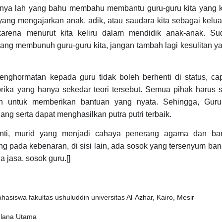
anya lah yang bahu membahu membantu guru-guru kita yang 
yang mengajarkan anak, adik, atau saudara kita sebagai kelu
karena menurut kita keliru dalam mendidik anak-anak. S
yang membunuh guru-guru kita, jangan tambah lagi kesulitan 
ghormatan kepada guru tidak boleh berhenti di status, capt
orika yang hanya sekedar teori tersebut. Semua pihak harus
an untuk memberikan bantuan yang nyata. Sehingga, Gur
ng serta dapat menghasilkan putra putri terbaik.
nti, murid yang menjadi cahaya penerang agama dan ba
g pada kebenaran, di sisi lain, ada sosok yang tersenyum ba
 jasa, sosok guru.[]
asiswa fakultas ushuluddin universitas Al-Azhar, Kairo, Mesir
aulana Utama