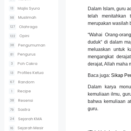
Majlis Syura
13
Dalam Islam, guru a
telah menitahkan t
Muslimah
98
merupakan wasilah ba
Olahraga
127
“Wahai Orang-orang
Opini
122
duduk“ di dalam maj
Pengumuman
38
meluaskan untuk kal
Pengurus
81
mengangkat deraja
Poh Cakra
3
derajat, Allah maha 
Profiles Ketua
13
Baca juga:
Sikap Pe
Random
67
Dalam karya mon
Recipe
1
kemuliaan ilmu, gur
Resensi
38
bahwa kemuliaan at
guru.
Sastra
79
Sejarah KMA
24
Sejarah Mesir
16