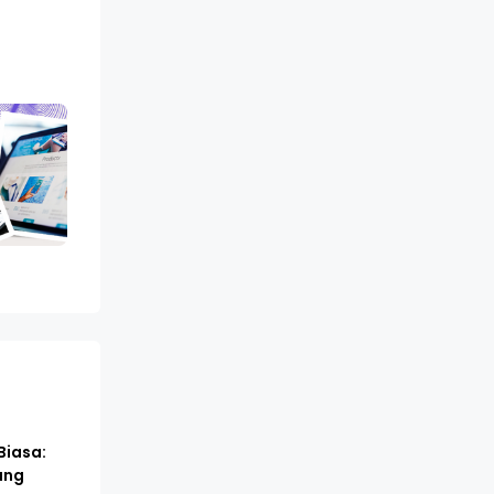
Biasa:
ang