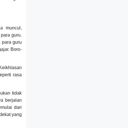
ga muncul,
para guru.
a para guru
ajar. Boro-
 Keikhlasan
perti rasa
ukan tidak
a berjalan
emulai dari
rdekat yang