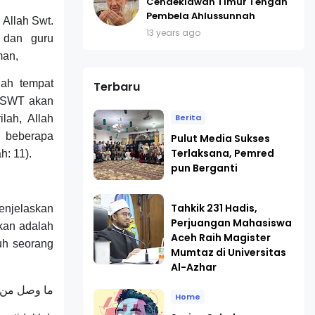
Cendekiawan Timur Tengah
Pembela Ahlussunnah
 Allah Swt.
13 years ago
, dan guru
man,
lah tempat
Terbaru
h SWT akan
Berita
lah, Allah
u beberapa
Pulut Media Sukses
Terlaksana, Pemred
h: 11).
pun Berganti
Tahkik 231 Hadis,
enjelaskan
Perjuangan Mahasiswa
skan adalah
Aceh Raih Magister
uh seorang
Mumtaz di Universitas
Al-Azhar
ما وصل من و
Home