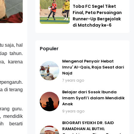
Toba FC Segel Tiket
Final, Peta Persaingan
Runner-Up Bergejolak
di Matchday ke-6
u saja, hal
Populer
iap tahun.
Mengenal Penyair Hebat
ya, karena
Imru' Al-Qais, Raja Sesat dari
Najd
7 years ago
rpengaruh.
 di terang
Belajar dari Sosok Ibunda
Imam Syafi’i dalam Mendidik
Anak
rang guru.
9 years ago
, mendidik
BIOGRAFI SYEIKH DR. SAID
h berarti
RAMADHAN AL BUTHI;