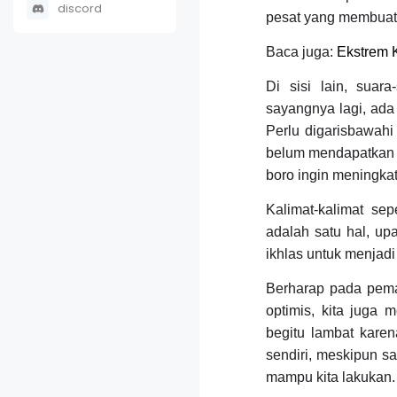
discord
pesat yang membuat
Baca juga:
Ekstrem 
Di sisi lain, suar
sayangnya lagi, ad
Perlu digarisbawahi
belum mendapatkan cu
boro ingin meningkat
Kalimat-kalimat sep
adalah satu hal, up
ikhlas untuk menjad
Berharap pada peman
optimis, kita juga
begitu lambat karen
sendiri, meskipun s
mampu kita lakukan.